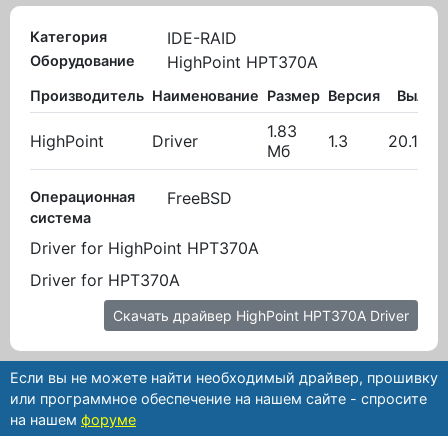
Категория
IDE-RAID
Оборудование
HighPoint HPT370A
Производитель
Наименование
Размер
Версия
Вылож
1.83
HighPoint
Driver
1.3
20.10.2
Мб
Операционная
FreeBSD
система
Driver for HighPoint HPT370A
Driver for HPT370A
Скачать драйвер HighPoint HPT370A Driver
Если вы не можете найти необходимый драйвер, прошивку
или программное обеспечение на нашем сайте - спросите
на нашем
форуме