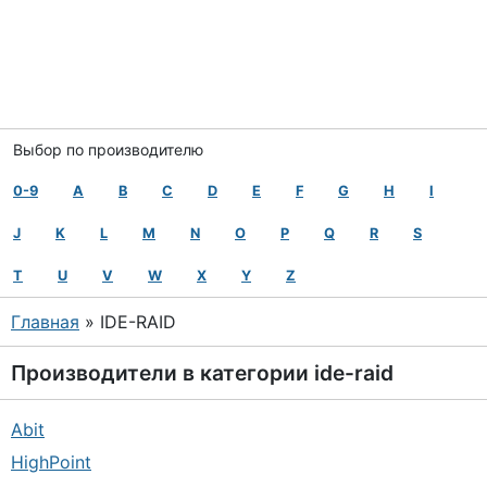
Выбор по производителю
0-9
A
B
C
D
E
F
G
H
I
J
K
L
M
N
O
P
Q
R
S
T
U
V
W
X
Y
Z
Главная
» IDE-RAID
Производители в категории
ide-raid
Abit
HighPoint