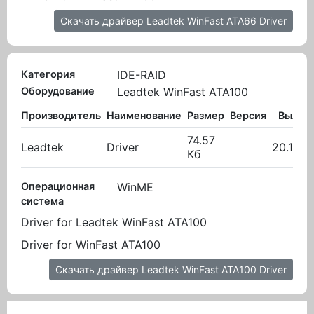
Скачать драйвер Leadtek WinFast ATA66 Driver
Категория
IDE-RAID
Оборудование
Leadtek WinFast ATA100
Производитель
Наименование
Размер
Версия
Вылож
74.57
Leadtek
Driver
20.10.2
Кб
Операционная
WinME
система
Driver for Leadtek WinFast ATA100
Driver for WinFast ATA100
Скачать драйвер Leadtek WinFast ATA100 Driver