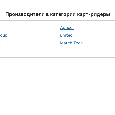
Производители в категории
карт-ридеры
Apacer
roup
Emtec
u
Match Tech