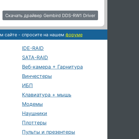
Скачать драйвер Gembird DDS-RW1 Driver
м сайте - спросите на нашем
форуме
IDE-RAID
SATA-RAID
Веб-камера + Гарнитура
Винчестеры
ИБП
Клавиатура + мышь
Модемы
Наушники
Плоттеры
Пульты и презентеры