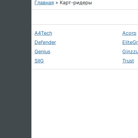
Главная
» Карт-ридеры
A4Tech
Acorp
Defender
EliteG
Genius
Ginzz
SIIG
Trust