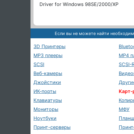
Driver for Windows 98SE/2000/XP
Если вы не можете найти необходим
3D Принтеры
Blueto
MP3 плееры
MP4 п
SCSI
SCSI-
Веб-камеры
Видео
Джойстики
Други
ИК-порты
Карт-
Клавиатуры
Копир
Мониторы
МФУ
Ноутбуки
План
Принт-серверы
Принт