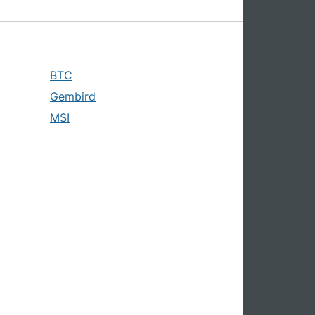
BTC
Gembird
MSI