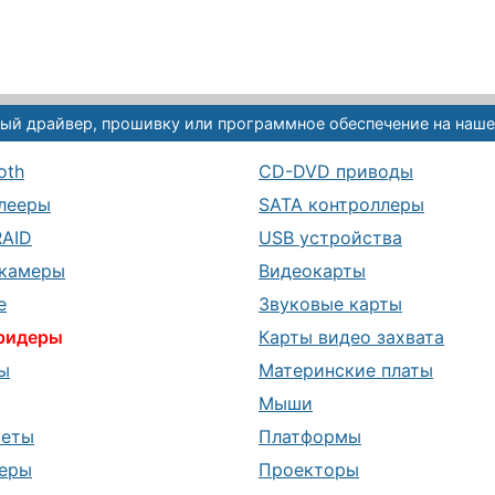
ый драйвер, прошивку или программное обеспечение на наше
oth
CD-DVD приводы
лееры
SATA контроллеры
RAID
USB устройства
камеры
Видеокарты
е
Звуковые карты
ридеры
Карты видео захвата
ы
Материнские платы
Мыши
шеты
Платформы
еры
Проекторы