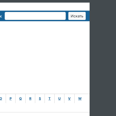
к
O
P
Q
R
S
T
U
V
W