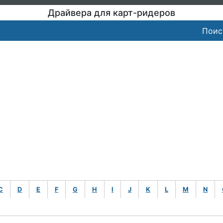
Драйвера для карт-ридеров
Поис
C
D
E
F
G
H
I
J
K
L
M
N