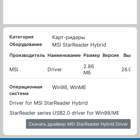
Категория
Карт-ридеры
Оборудование
MSI StarReader Hybrid
Производитель
Наименование
Размер
Версия
Вылож
2.86
MSI
Driver
26.01.2
Мб
Операционная
Win98, WinME
система
Driver for MSI StarReader Hybrid
StarReader series USB2.0 driver for Win98/ME
Скачать драйвер MSI StarReader Hybrid Driver