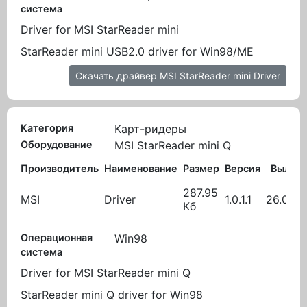
система
Driver for MSI StarReader mini
StarReader mini USB2.0 driver for Win98/ME
Скачать драйвер MSI StarReader mini Driver
Категория
Карт-ридеры
Оборудование
MSI StarReader mini Q
Производитель
Наименование
Размер
Версия
Вылож
287.95
MSI
Driver
1.0.1.1
26.01.2
Кб
Операционная
Win98
система
Driver for MSI StarReader mini Q
StarReader mini Q driver for Win98