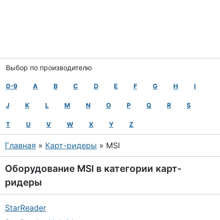
Выбор по производителю
0-9
A
B
C
D
E
F
G
H
I
J
K
L
M
N
O
P
Q
R
S
T
U
V
W
X
Y
Z
Главная
»
Карт-ридеры
» MSI
Оборудование
MSI
в категории
карт-
ридеры
StarReader