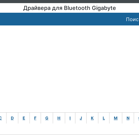
Драйвера для Bluetooth Gigabyte
Поис
C
D
E
F
G
H
I
J
K
L
M
N