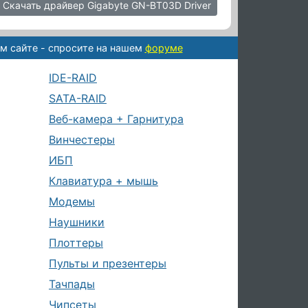
Скачать драйвер Gigabyte GN-BT03D Driver
м сайте - спросите на нашем
форуме
IDE-RAID
SATA-RAID
Веб-камера + Гарнитура
Винчестеры
ИБП
Клавиатура + мышь
Модемы
Наушники
Плоттеры
Пульты и презентеры
Тачпады
Чипсеты