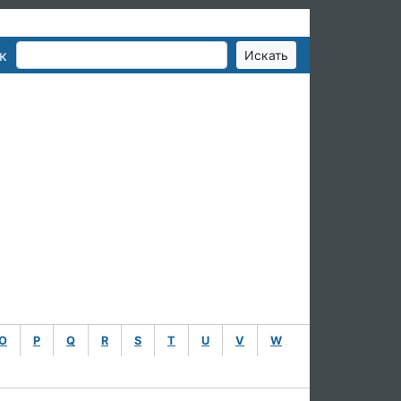
к
O
P
Q
R
S
T
U
V
W