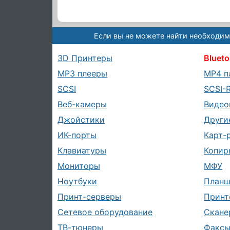
Если вы не можете найти необходим
3D Принтеры
Blueto
MP3 плееры
MP4 п
SCSI
SCSI-
Веб-камеры
Видео
Джойстики
Други
ИК-порты
Карт-
Клавиатуры
Копир
Мониторы
МФУ
Ноутбуки
План
Принт-серверы
Принт
Сетевое оборудование
Скане
ТВ-тюнеры
Факс