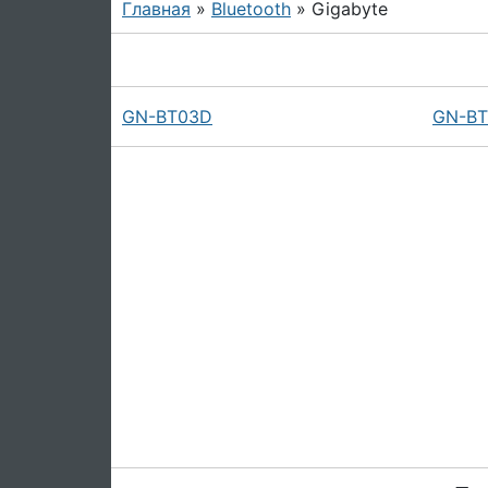
Главная
»
Bluetooth
» Gigabyte
GN-BT03D
GN-BT