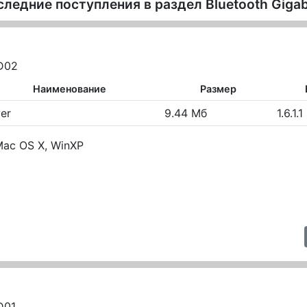
следние поступления в раздел
Bluetooth Giga
D02
Наименование
Размер
ver
9.44 Мб
1.6.1.1
ac OS X, WinXP
D01