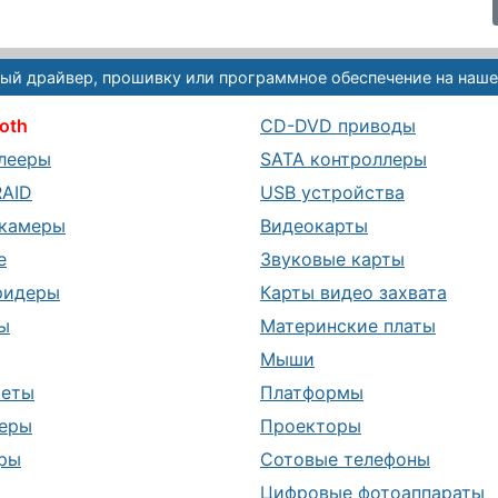
ый драйвер, прошивку или программное обеспечение на наше
oth
CD-DVD приводы
лееры
SATA контроллеры
RAID
USB устройства
камеры
Видеокарты
е
Звуковые карты
ридеры
Карты видео захвата
ы
Материнские платы
Мыши
шеты
Платформы
еры
Проекторы
ры
Сотовые телефоны
ы
Цифровые фотоаппараты