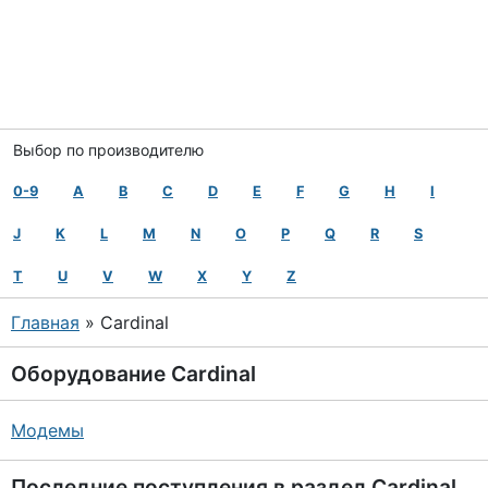
Выбор по производителю
0-9
A
B
C
D
E
F
G
H
I
J
K
L
M
N
O
P
Q
R
S
T
U
V
W
X
Y
Z
Главная
» Cardinal
Оборудование
Cardinal
Модемы
Последние поступления в раздел
Cardinal