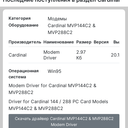
Категория
Модемы
Оборудование
Cardinal MVP144C2 &
MVP288C2
Производитель
Наименование
Размер
Версия
Вылож
Modem
2.97
Cardinal
20.10.2
Driver
Кб
Операционная
Win95
система
Modem Driver for Cardinal MVP144C2 &
MVP288C2
Driver for Cardinal 144 / 288 PC Card Models
MVP144C2 & MVP288C2
Скачать драйвер Cardinal MVP144C2 & MVP288C2
Modem Driver