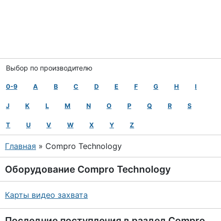
Выбор по производителю
0-9
A
B
C
D
E
F
G
H
I
J
K
L
M
N
O
P
Q
R
S
T
U
V
W
X
Y
Z
Главная
» Compro Technology
Оборудование
Compro Technology
Карты видео захвата
Последние поступления в раздел
Compro