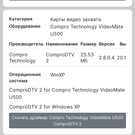
Категория
Карты видео захвата
Оборудование
Compro Technology VideoMate
U500
Производитель
Наименование
Размер
Версия
Вылож
Compro
ComproDTV
25.53
2.8.0.4
20.10.2
Technology
2
Мб
Операционная
WinXP
система
ComproDTV 2 for Compro Technology VideoMate
U500
ComproDTV 2 for Windows XP
Скачать драйвер Compro Technology VideoMate U500
ComproDTV 2