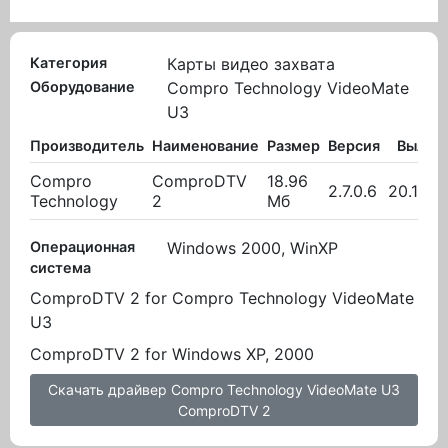
Категория
Карты видео захвата
Оборудование
Compro Technology VideoMate
U3
Производитель
Наименование
Размер
Версия
Вылож
Compro
ComproDTV
18.96
2.7.0.6
20.10.2
Technology
2
Мб
Операционная
Windows 2000, WinXP
система
ComproDTV 2 for Compro Technology VideoMate
U3
ComproDTV 2 for Windows XP, 2000
Скачать драйвер Compro Technology VideoMate U3
ComproDTV 2