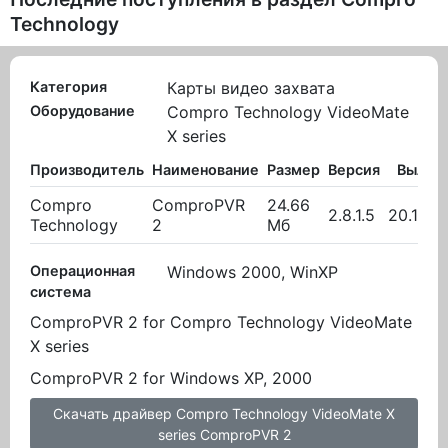
Technology
Категория
Карты видео захвата
Оборудование
Compro Technology VideoMate
X series
Производитель
Наименование
Размер
Версия
Вылож
Compro
ComproPVR
24.66
2.8.1.5
20.10.2
Technology
2
Мб
Операционная
Windows 2000, WinXP
система
ComproPVR 2 for Compro Technology VideoMate
X series
ComproPVR 2 for Windows XP, 2000
Скачать драйвер Compro Technology VideoMate X
series ComproPVR 2