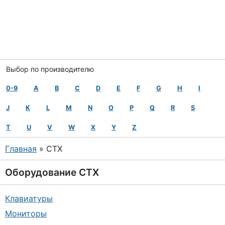
Выбор по производителю
0-9
A
B
C
D
E
F
G
H
I
J
K
L
M
N
O
P
Q
R
S
T
U
V
W
X
Y
Z
Главная
» CTX
Оборудование
CTX
Клавиатуры
Мониторы