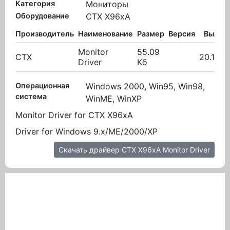
Категория
Мониторы
Оборудование
CTX X96xA
Производитель
Наименование
Размер
Версия
Вылож
Monitor
55.09
CTX
20.10.2
Driver
Кб
Операционная
Windows 2000, Win95, Win98,
система
WinME, WinXP
Monitor Driver for CTX X96xA
Driver for Windows 9.x/ME/2000/XP
Скачать драйвер CTX X96xA Monitor Driver