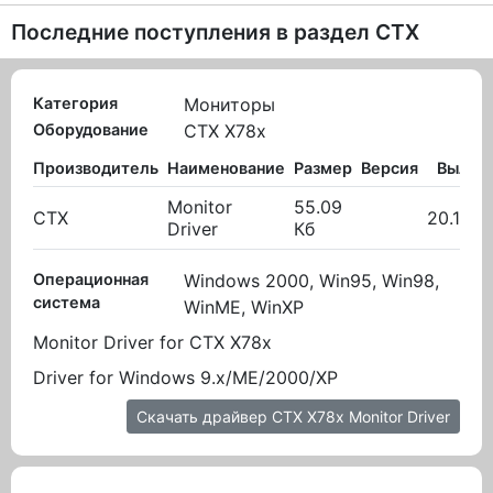
Последние поступления в раздел
CTX
Категория
Мониторы
Оборудование
CTX X78x
Производитель
Наименование
Размер
Версия
Вылож
Monitor
55.09
CTX
20.10.2
Driver
Кб
Операционная
Windows 2000, Win95, Win98,
система
WinME, WinXP
Monitor Driver for CTX X78x
Driver for Windows 9.x/ME/2000/XP
Скачать драйвер CTX X78x Monitor Driver