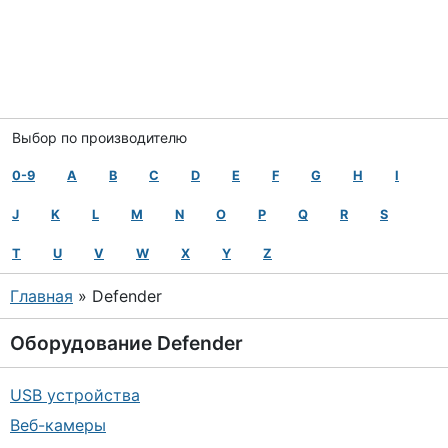
Выбор по производителю
0-9
A
B
C
D
E
F
G
H
I
J
K
L
M
N
O
P
Q
R
S
T
U
V
W
X
Y
Z
Главная
» Defender
Оборудование
Defender
USB устройства
Веб-камеры