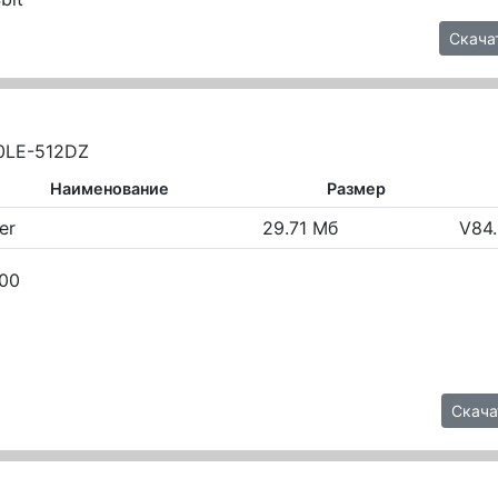
Скача
00LE-512DZ
Наименование
Размер
er
29.71 Мб
V84.
000
Скача