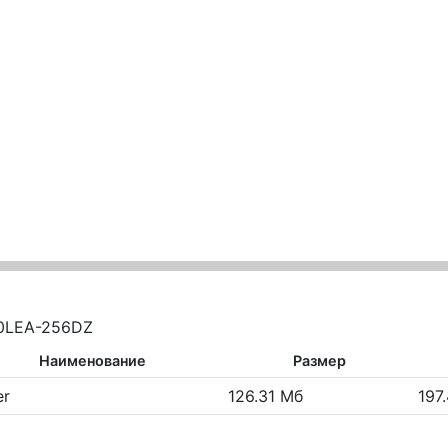
00LEA-256DZ
Наименование
Размер
er
126.31 Мб
197.