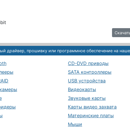
bit
Скачать
ый драйвер, прошивку или программное обеспечение на наше
oth
CD-DVD приводы
лееры
SATA контроллеры
RAID
USB устройства
камеры
Видеокарты
е
Звуковые карты
ридеры
Карты видео захвата
ы
Материнские платы
Мыши