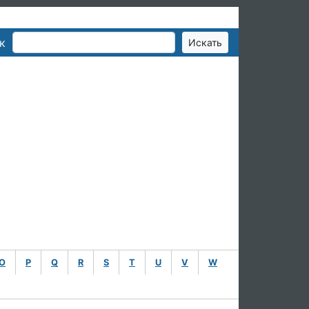
к
O
P
Q
R
S
T
U
V
W