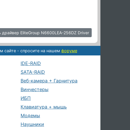
 драйвер EliteGroup N6600LEA-256DZ Driver
м сайте - спросите на нашем
форуме
IDE-RAID
SATA-RAID
Веб-камера + Гарнитура
Винчестеры
ИБП
Клавиатура + мышь
Модемы
Наушники