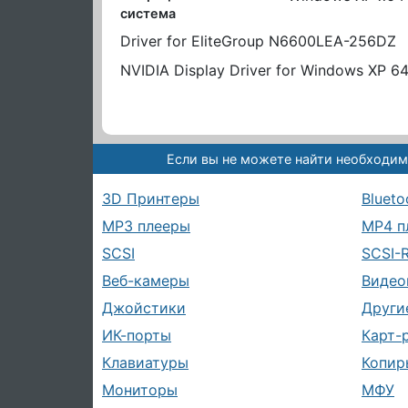
система
Driver for EliteGroup N6600LEA-256DZ
NVIDIA Display Driver for Windows XP 64
Если вы не можете найти необходим
3D Принтеры
Blueto
MP3 плееры
MP4 п
SCSI
SCSI-
Веб-камеры
Видео
Джойстики
Други
ИК-порты
Карт-
Клавиатуры
Копир
Мониторы
МФУ