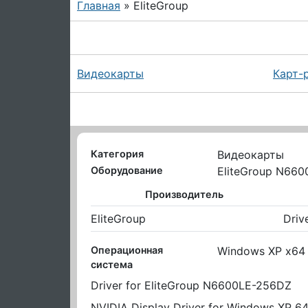
Главная
» EliteGroup
Видеокарты
Карт-
Категория
Видеокарты
Оборудование
EliteGroup N66
Производитель
EliteGroup
Driv
Операционная
Windows XP x64
система
Driver for EliteGroup N6600LE-256DZ
NVIDIA Display Driver for Windows XP 64