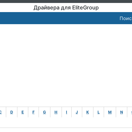
Драйвера для EliteGroup
Поис
C
D
E
F
G
H
I
J
K
L
M
N