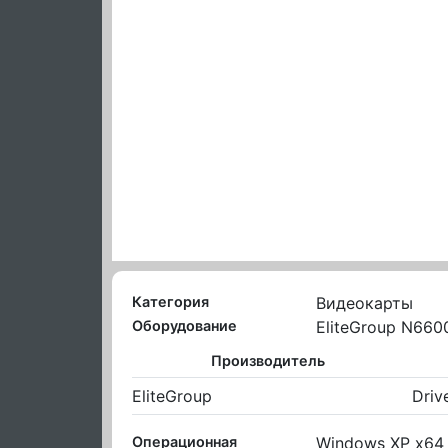
Категория
Видеокарты
Оборудование
EliteGroup N66
Производитель
EliteGroup
Driv
Операционная
Windows XP x64