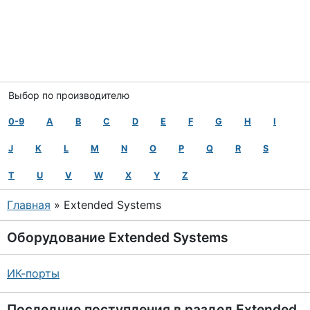
Выбор по производителю
0-9
A
B
C
D
E
F
G
H
I
J
K
L
M
N
O
P
Q
R
S
T
U
V
W
X
Y
Z
Главная
» Extended Systems
Оборудование
Extended Systems
ИК-порты
Последние поступления в раздел
Extended