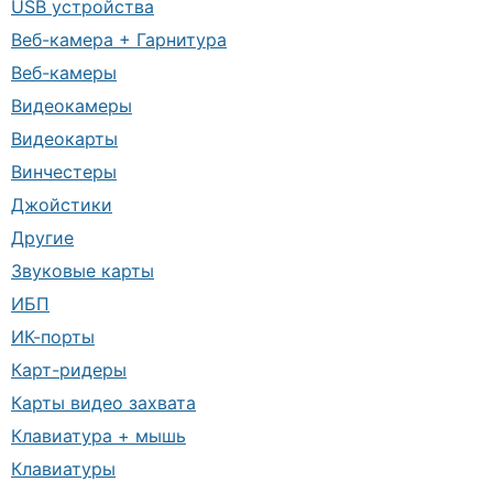
USB устройства
Веб-камера + Гарнитура
Веб-камеры
Видеокамеры
Видеокарты
Винчестеры
Джойстики
Другие
Звуковые карты
ИБП
ИК-порты
Карт-ридеры
Карты видео захвата
Клавиатура + мышь
Клавиатуры