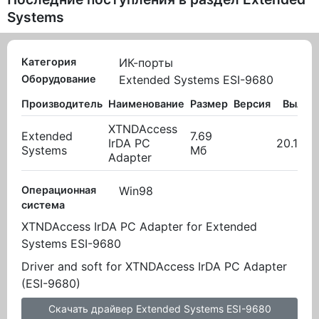
Systems
Категория
ИК-порты
Оборудование
Extended Systems ESI-9680
Производитель
Наименование
Размер
Версия
Вылож
XTNDAccess
Extended
7.69
IrDA PC
20.10.2
Systems
Мб
Adapter
Операционная
Win98
система
XTNDAccess IrDA PC Adapter for Extended
Systems ESI-9680
Driver and soft for XTNDAccess IrDA PC Adapter
(ESI-9680)
Скачать драйвер Extended Systems ESI-9680