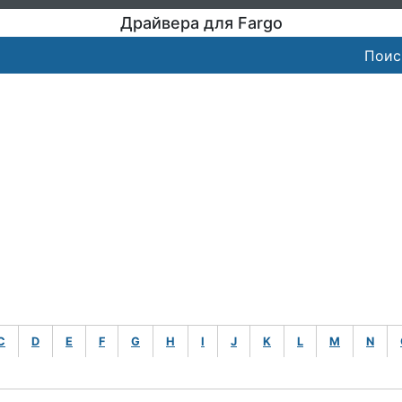
Драйвера для Fargo
Поис
C
D
E
F
G
H
I
J
K
L
M
N