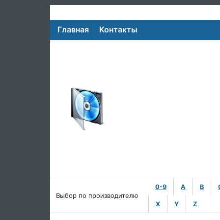
Главная
Контакты
0-9
A
B
Выбор по производителю
X
Y
Z