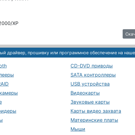
/2000/XP
Скач
ый драйвер, прошивку или программное обеспечение на наше
oth
CD-DVD приводы
лееры
SATA контроллеры
RAID
USB устройства
камеры
Видеокарты
е
Звуковые карты
ридеры
Карты видео захвата
ы
Материнские платы
Мыши