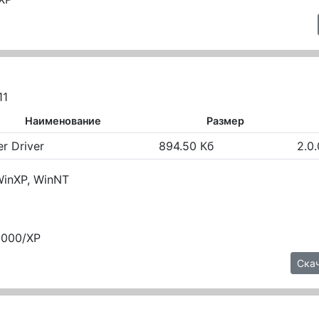
11
Наименование
Размер
er Driver
894.50 Кб
2.0.
WinXP, WinNT
/2000/XP
Скач