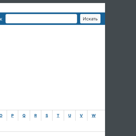
к
O
P
Q
R
S
T
U
V
W