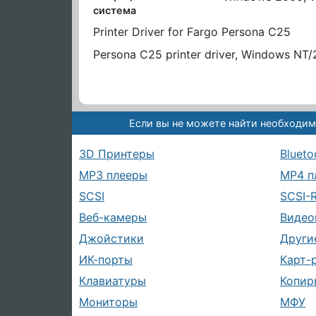
система
Printer Driver for Fargo Persona C25
Persona C25 printer driver, Windows NT
Если вы не можете найти необходим
3D Принтеры
Blueto
MP3 плееры
MP4 п
SCSI
SCSI-
Веб-камеры
Видео
Джойстики
Други
ИК-порты
Карт-
Клавиатуры
Копир
Мониторы
МФУ