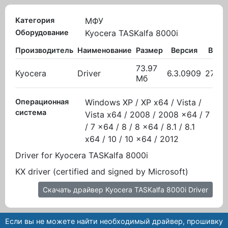
Категория
МФУ
Оборудование
Kyocera TASKalfa 8000i
Производитель
Наименование
Размер
Версия
Выло
73.97
Kyocera
Driver
6.3.0909
27.10
Мб
Операционная
Windows XP / XP x64 / Vista /
система
Vista x64 / 2008 / 2008 x64 / 7
/ 7 x64 / 8 / 8 x64 / 8.1 / 8.1
x64 / 10 / 10 x64 / 2012
Driver for Kyocera TASKalfa 8000i
KX driver (certified and signed by Microsoft)
Скачать драйвер Kyocera TASKalfa 8000i Driver
Если вы не можете найти необходимый драйвер, прошивку