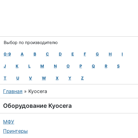
Выбор по производителю
0-9
A
B
C
D
E
F
G
H
I
J
K
L
M
N
O
P
Q
R
S
T
U
V
W
X
Y
Z
Главная
» Kyocera
Оборудование
Kyocera
МФУ
Принтеры