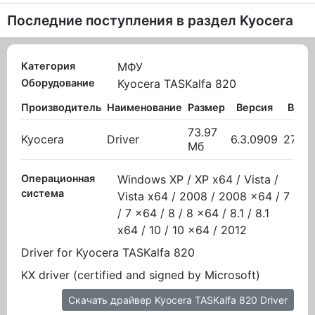
Последние поступления в раздел
Kyocera
Категория
МФУ
Оборудование
Kyocera TASKalfa 820
Производитель
Наименование
Размер
Версия
Выло
73.97
Kyocera
Driver
6.3.0909
27.10
Мб
Операционная
Windows XP / XP x64 / Vista /
система
Vista x64 / 2008 / 2008 x64 / 7
/ 7 x64 / 8 / 8 x64 / 8.1 / 8.1
x64 / 10 / 10 x64 / 2012
Driver for Kyocera TASKalfa 820
KX driver (certified and signed by Microsoft)
Скачать драйвер Kyocera TASKalfa 820 Driver