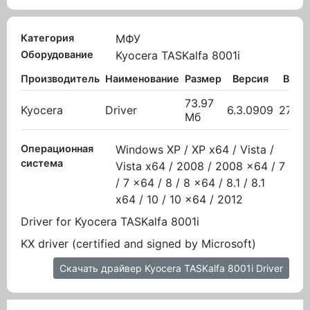
Категория
МФУ
Оборудование
Kyocera TASKalfa 8001i
Производитель
Наименование
Размер
Версия
Выло
73.97
Kyocera
Driver
6.3.0909
27.10
Мб
Операционная
Windows XP / XP x64 / Vista /
система
Vista x64 / 2008 / 2008 x64 / 7
/ 7 x64 / 8 / 8 x64 / 8.1 / 8.1
x64 / 10 / 10 x64 / 2012
Driver for Kyocera TASKalfa 8001i
KX driver (certified and signed by Microsoft)
Скачать драйвер Kyocera TASKalfa 8001i Driver