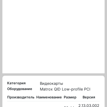
Категория
Видеокарты
Оборудование
Matrox QID Low-profile PCI
Производитель
Наименование
Размер
Версия
В
2.13.03.002