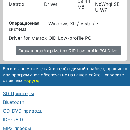
59.44
Matrox
Driver
NoWhql SE
08.
Мб
U W7
Операционная
Windows XP / Vista / 7
система
Driver for Matrox QID Low-profile PCI
Скачать драйвер Matrox QID Low-profile PCI Driver
Если вы не можете найти необходимый драйвер, прошивку
или программное обеспечение на нашем сайте - спросите
на нашем
форуме
3D Принтеры
Bluetooth
CD-DVD приводы
IDE-RAID
MP3 плееры