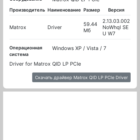
Производитель
Наименование
Размер
Версия
В
2.13.03.002
59.44
Matrox
Driver
NoWhql SE
08.
Мб
U W7
Операционная
Windows XP / Vista / 7
система
Driver for Matrox QID LP PCIe
Скачать драйвер Matrox QID LP PCIe Driver