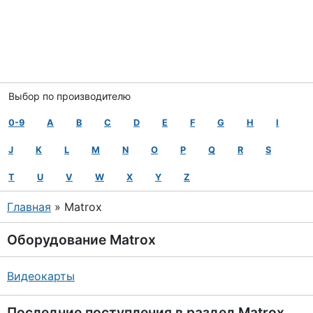
Выбор по производителю
0-9
A
B
C
D
E
F
G
H
I
J
K
L
M
N
O
P
Q
R
S
T
U
V
W
X
Y
Z
Главная
» Matrox
Оборудование
Matrox
Видеокарты
Последние поступления в раздел
Matrox