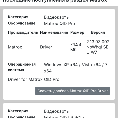
Категория
Видеокарты
Оборудование
Matrox QID Pro
Производитель
Наименование
Размер
Версия
В
2.13.03.002
74.58
Matrox
Driver
NoWhql SE
08.
Мб
U W7
Операционная
Windows XP x64 / Vista x64 / 7
система
x64
Driver for Matrox QID Pro
Скачать драйвер Matrox QID Pro Driver
Категория
Видеокарты
Оборудование
Matrox QID LP PCIe