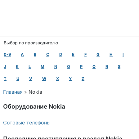
Выбор по производителю
0-9
A
B
C
D
E
F
G
H
I
J
K
L
M
N
O
P
Q
R
S
T
U
V
W
X
Y
Z
Главная
» Nokia
Оборудование
Nokia
Сотовые телефоны
Последние поступления в раздел
Nokia