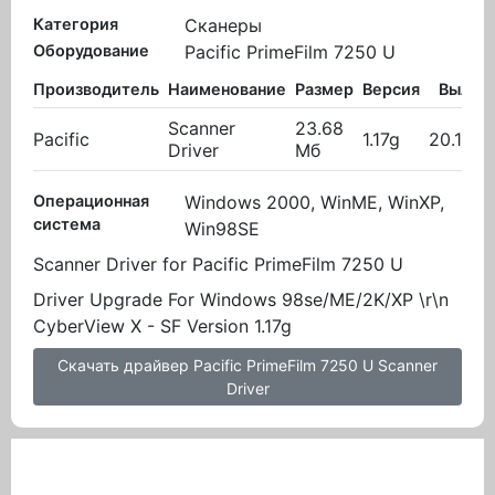
Категория
Сканеры
Оборудование
Pacific PrimeFilm 7250 U
Производитель
Наименование
Размер
Версия
Вылож
Scanner
23.68
Pacific
1.17g
20.10.2
Driver
Мб
Операционная
Windows 2000, WinME, WinXP,
система
Win98SE
Scanner Driver for Pacific PrimeFilm 7250 U
Driver Upgrade For Windows 98se/ME/2K/XP \r\n
CyberView X - SF Version 1.17g
Скачать драйвер Pacific PrimeFilm 7250 U Scanner
Driver