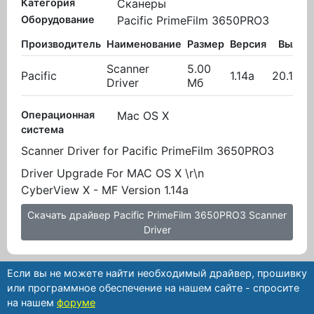
Категория
Сканеры
Оборудование
Pacific PrimeFilm 3650PRO3
Производитель
Наименование
Размер
Версия
Вылож
Scanner
5.00
Pacific
1.14a
20.10.2
Driver
Мб
Операционная
Mac OS X
система
Scanner Driver for Pacific PrimeFilm 3650PRO3
Driver Upgrade For MAC OS X \r\n
CyberView X - MF Version 1.14a
Скачать драйвер Pacific PrimeFilm 3650PRO3 Scanner
Driver
Если вы не можете найти необходимый драйвер, прошивку
или программное обеспечение на нашем сайте - спросите
на нашем
форуме