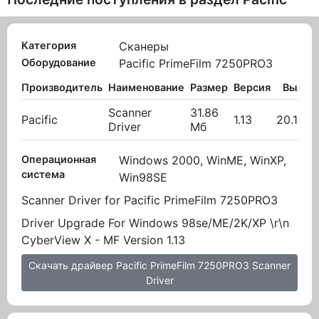
Категория
Сканеры
Оборудование
Pacific PrimeFilm 7250PRO3
Производитель
Наименование
Размер
Версия
Вылож
Scanner
31.86
Pacific
1.13
20.10.2
Driver
Мб
Операционная
Windows 2000, WinME, WinXP,
система
Win98SE
Scanner Driver for Pacific PrimeFilm 7250PRO3
Driver Upgrade For Windows 98se/ME/2K/XP \r\n
CyberView X - MF Version 1.13
Скачать драйвер Pacific PrimeFilm 7250PRO3 Scanner
Driver