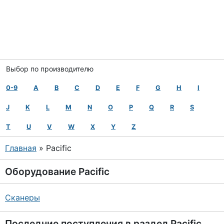
Выбор по производителю
0-9
A
B
C
D
E
F
G
H
I
J
K
L
M
N
O
P
Q
R
S
T
U
V
W
X
Y
Z
Главная
» Pacific
Оборудование
Pacific
Сканеры
Последние поступления в раздел
Pacific