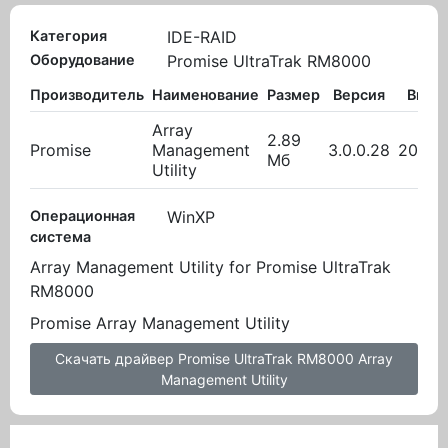
Категория
IDE-RAID
Оборудование
Promise UltraTrak RM8000
Производитель
Наименование
Размер
Версия
Выло
Array
2.89
Promise
Management
3.0.0.28
20.10
Мб
Utility
Операционная
WinXP
система
Array Management Utility for Promise UltraTrak
RM8000
Promise Array Management Utility
Скачать драйвер Promise UltraTrak RM8000 Array
Management Utility