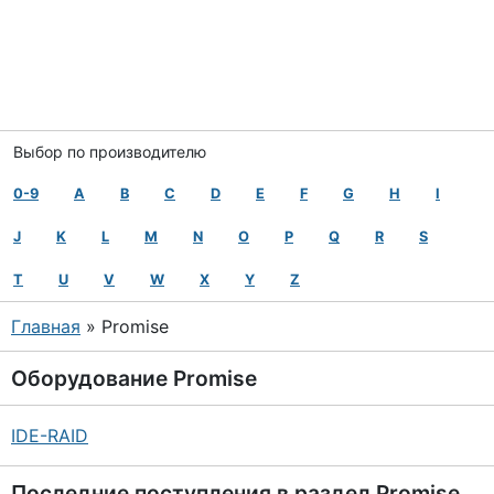
Выбор по производителю
0-9
A
B
C
D
E
F
G
H
I
J
K
L
M
N
O
P
Q
R
S
T
U
V
W
X
Y
Z
Главная
» Promise
Оборудование
Promise
IDE-RAID
Последние поступления в раздел
Promise