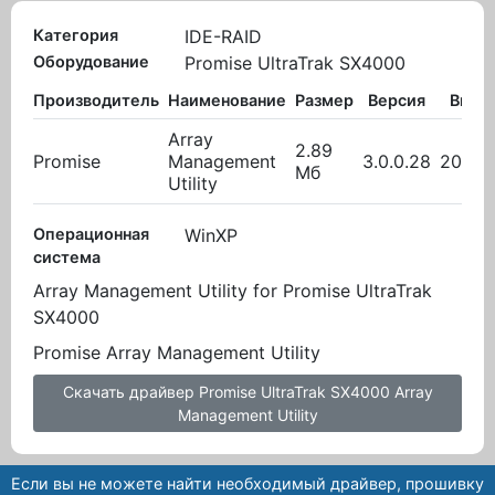
Категория
IDE-RAID
Оборудование
Promise UltraTrak SX4000
Производитель
Наименование
Размер
Версия
Выло
Array
2.89
Promise
Management
3.0.0.28
20.10
Мб
Utility
Операционная
WinXP
система
Array Management Utility for Promise UltraTrak
SX4000
Promise Array Management Utility
Скачать драйвер Promise UltraTrak SX4000 Array
Management Utility
Если вы не можете найти необходимый драйвер, прошивку