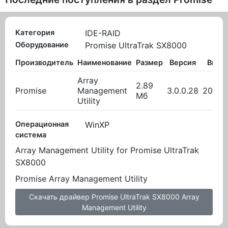
Категория
IDE-RAID
Оборудование
Promise UltraTrak SX8000
Производитель
Наименование
Размер
Версия
Выло
Array
2.89
Promise
Management
3.0.0.28
20.10
Мб
Utility
Операционная
WinXP
система
Array Management Utility for Promise UltraTrak
SX8000
Promise Array Management Utility
Скачать драйвер Promise UltraTrak SX8000 Array
Management Utility