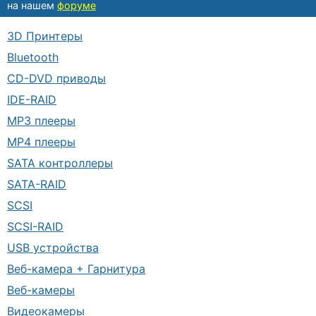
на нашем
форуме
3D Принтеры
Bluetooth
CD-DVD приводы
IDE-RAID
MP3 плееры
MP4 плееры
SATA контроллеры
SATA-RAID
SCSI
SCSI-RAID
USB устройства
Веб-камера + Гарнитура
Веб-камеры
Видеокамеры