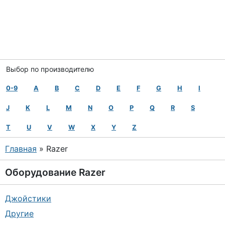
Выбор по производителю
0-9
A
B
C
D
E
F
G
H
I
J
K
L
M
N
O
P
Q
R
S
T
U
V
W
X
Y
Z
Главная
» Razer
Оборудование
Razer
Джойстики
Другие