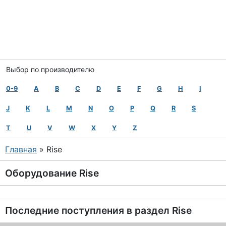
Выбор по производителю
0-9
A
B
C
D
E
F
G
H
I
J
K
L
M
N
O
P
Q
R
S
T
U
V
W
X
Y
Z
Главная
» Rise
Оборудование
Rise
Последние поступления в раздел
Rise