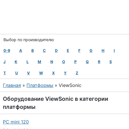
Выбор по производителю
0-9
A
B
C
D
E
F
G
H
I
J
K
L
M
N
O
P
Q
R
S
T
U
V
W
X
Y
Z
Главная
»
Платформы
» ViewSonic
Оборудование
ViewSonic
в категории
платформы
PC mini 120