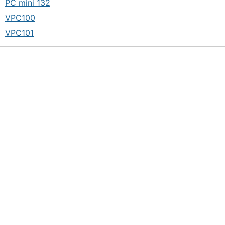
PC mini 132
VPC100
VPC101