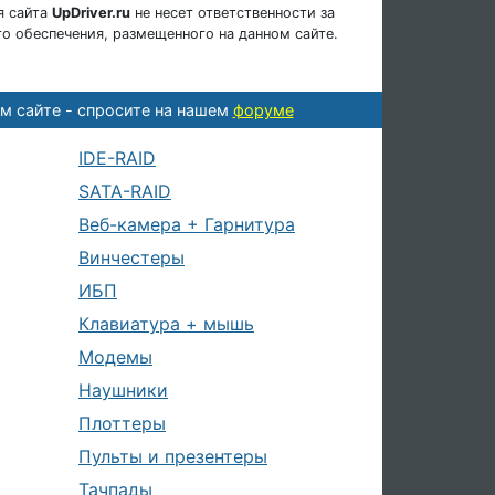
я сайта
UpDriver.ru
не несет ответственности за
о обеспечения, размещенного на данном сайте.
м сайте - спросите на нашем
форуме
IDE-RAID
SATA-RAID
Веб-камера + Гарнитура
Винчестеры
ИБП
Клавиатура + мышь
Модемы
Наушники
Плоттеры
Пульты и презентеры
Тачпады