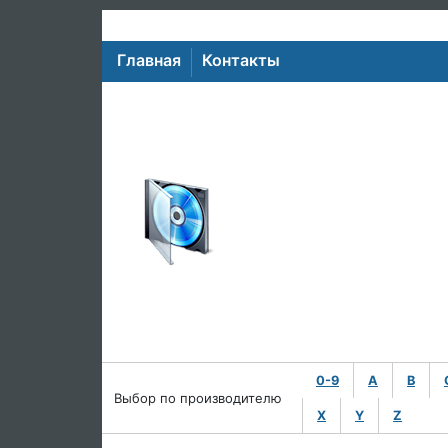
Главная
Контакты
0-9
A
B
Выбор по производителю
X
Y
Z