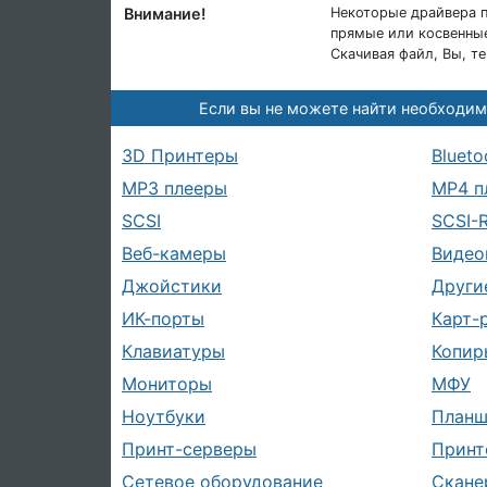
Внимание!
Некоторые драйвера п
прямые или косвенные
Скачивая файл, Вы, т
Если вы не можете найти необходим
3D Принтеры
Blueto
MP3 плееры
MP4 п
SCSI
SCSI-
Веб-камеры
Видео
Джойстики
Други
ИК-порты
Карт-
Клавиатуры
Копир
Мониторы
МФУ
Ноутбуки
План
Принт-серверы
Принт
Сетевое оборудование
Скане