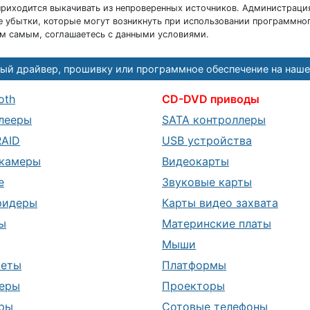
риходится выкачивать из непроверенных источников. Администраци
 убытки, которые могут возникнуть при использовании программног
ем самым, соглашаетесь с данными условиями.
ый драйвер, прошивку или программное обеспечение на наше
oth
CD-DVD приводы
лееры
SATA контроллеры
RAID
USB устройства
камеры
Видеокарты
е
Звуковые карты
ридеры
Карты видео захвата
ы
Материнские платы
Мыши
шеты
Платформы
еры
Проекторы
ры
Сотовые телефоны