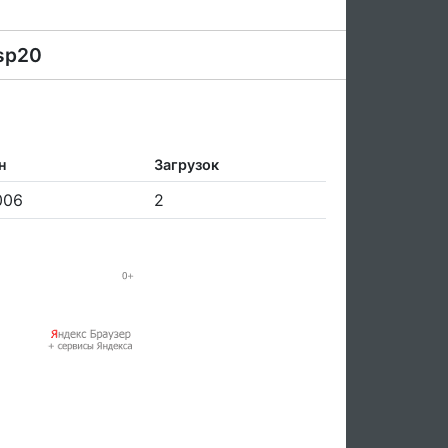
 sp20
н
Загрузок
006
2