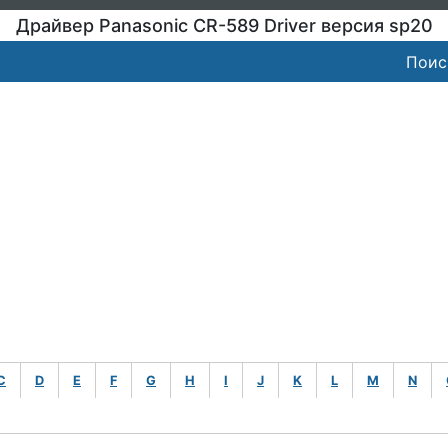
Драйвер Panasonic CR-589 Driver версия sp20
Поис
C
D
E
F
G
H
I
J
K
L
M
N