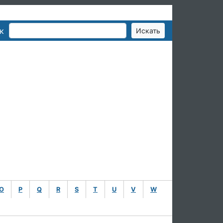
к
O
P
Q
R
S
T
U
V
W