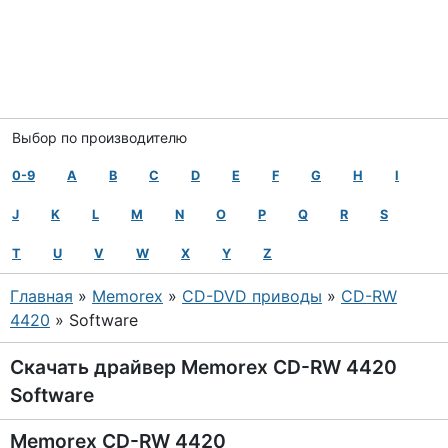
Выбор по производителю
0-9
A
B
C
D
E
F
G
H
I
J
K
L
M
N
O
P
Q
R
S
T
U
V
W
X
Y
Z
Главная
»
Memorex
»
CD-DVD приводы
»
CD-RW
4420
» Software
Скачать драйвер Memorex CD-RW 4420
Software
Memorex CD-RW 4420