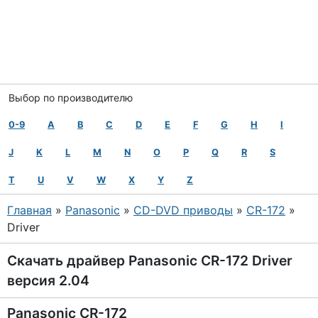
Выбор по производителю
0-9
A
B
C
D
E
F
G
H
I
J
K
L
M
N
O
P
Q
R
S
T
U
V
W
X
Y
Z
Главная
»
Panasonic
»
CD-DVD приводы
»
CR-172
»
Driver
Скачать драйвер Panasonic CR-172 Driver
версия 2.04
Panasonic CR-172