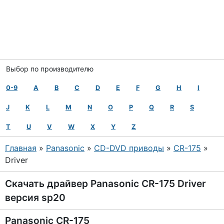
Выбор по производителю
0-9
A
B
C
D
E
F
G
H
I
J
K
L
M
N
O
P
Q
R
S
T
U
V
W
X
Y
Z
Главная
»
Panasonic
»
CD-DVD приводы
»
CR-175
»
Driver
Скачать драйвер Panasonic CR-175 Driver
версия sp20
Panasonic CR-175