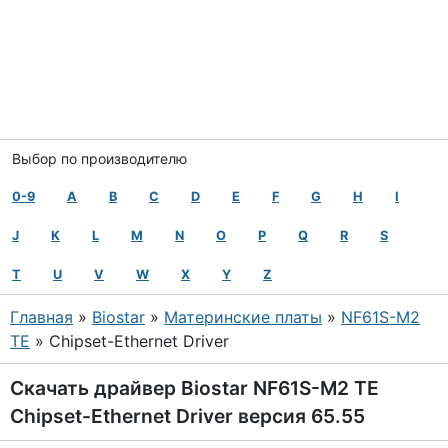
Выбор по производителю
0-9
A
B
C
D
E
F
G
H
I
J
K
L
M
N
O
P
Q
R
S
T
U
V
W
X
Y
Z
Главная
»
Biostar
»
Материнские платы
»
NF61S-M2
TE
» Chipset-Ethernet Driver
Скачать драйвер Biostar NF61S-M2 TE
Chipset-Ethernet Driver версия 65.55