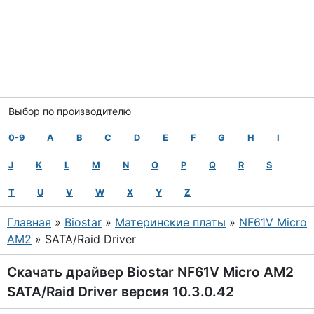
Выбор по производителю
0-9
A
B
C
D
E
F
G
H
I
J
K
L
M
N
O
P
Q
R
S
T
U
V
W
X
Y
Z
Главная
»
Biostar
»
Материнские платы
»
NF61V Micro
AM2
» SATA/Raid Driver
Скачать драйвер Biostar NF61V Micro AM2
SATA/Raid Driver версия 10.3.0.42