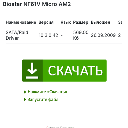
Biostar NF61V Micro AM2
Наименование
Версия
Язык
Размер
Выложен
Загр
SATA/Raid
569.00
10.3.0.42
-
26.09.2009
2
Driver
Кб