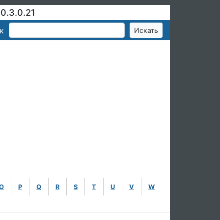
0.3.0.21
к
O
P
Q
R
S
T
U
V
W