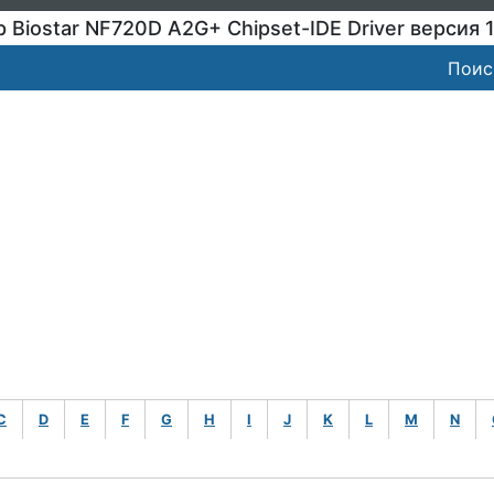
 Biostar NF720D A2G+ Chipset-IDE Driver версия 1
Поис
C
D
E
F
G
H
I
J
K
L
M
N