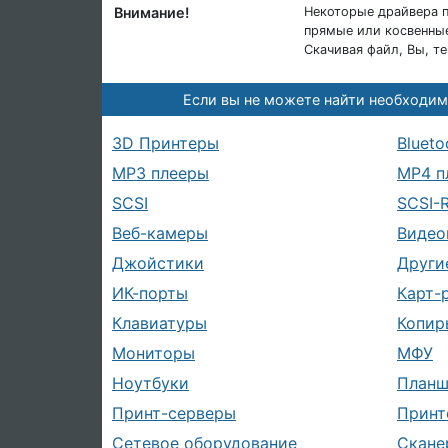
Внимание!
Некоторые драйвера п
прямые или косвенные
Скачивая файл, Вы, т
Если вы не можете найти необходим
3D Принтеры
Blueto
MP3 плееры
MP4 п
SCSI
SCSI-
Веб-камеры
Видео
Джойстики
Други
ИК-порты
Карт-
Клавиатуры
Копир
Мониторы
МФУ
Ноутбуки
План
Принт-серверы
Принт
Сетевое оборудование
Скане