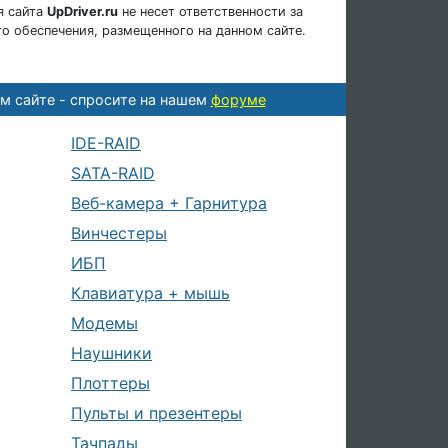
я сайта
UpDriver.ru
не несет ответственности за
о обеспечения, размещенного на данном сайте.
м сайте - спросите на нашем
форуме
IDE-RAID
SATA-RAID
Веб-камера + Гарнитура
Винчестеры
ИБП
Клавиатура + мышь
Модемы
Наушники
Плоттеры
Пульты и презентеры
Тачпады