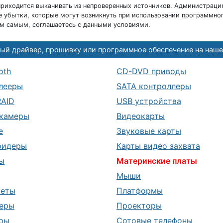
риходится выкачивать из непроверенных источников. Администраци
 убытки, которые могут возникнуть при использовании программног
ем самым, соглашаетесь с данными условиями.
ый драйвер, прошивку или программное обеспечение на наше
oth
CD-DVD приводы
лееры
SATA контроллеры
RAID
USB устройства
камеры
Видеокарты
е
Звуковые карты
ридеры
Карты видео захвата
ы
Материнские платы
Мыши
шеты
Платформы
еры
Проекторы
ры
Сотовые телефоны