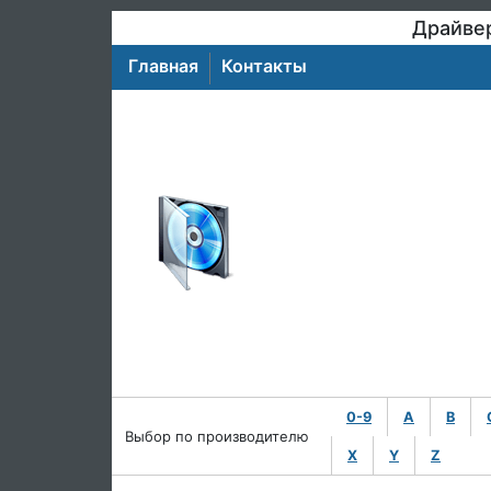
Драйвер
Главная
Контакты
0-9
A
B
Выбор по производителю
X
Y
Z