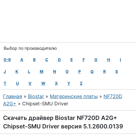
Выбор по производителю
0-9
A
B
C
D
E
F
G
H
I
J
K
L
M
N
O
P
Q
R
S
T
U
V
W
X
Y
Z
Главная
»
Biostar
»
Материнские платы
»
NF720D
A2G+
» Chipset-SMU Driver
Скачать драйвер Biostar NF720D A2G+
Chipset-SMU Driver версия 5.1.2600.0139