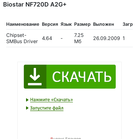
Biostar NF720D A2G+
Наименование
Версия
Язык
Размер
Выложен
Загруз
Chipset-
7.25
4.64
-
26.09.2009
1
SMBus Driver
Мб