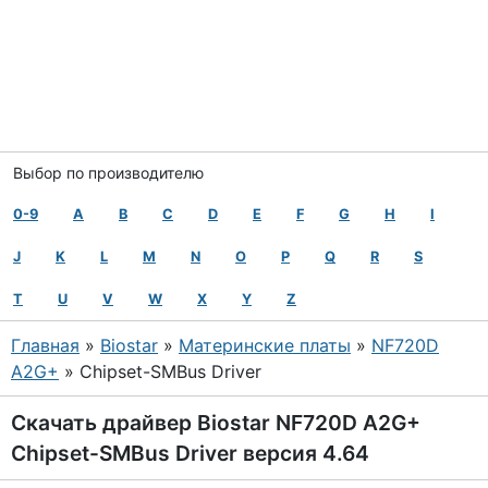
Выбор по производителю
0-9
A
B
C
D
E
F
G
H
I
J
K
L
M
N
O
P
Q
R
S
T
U
V
W
X
Y
Z
Главная
»
Biostar
»
Материнские платы
»
NF720D
A2G+
» Chipset-SMBus Driver
Скачать драйвер Biostar NF720D A2G+
Chipset-SMBus Driver версия 4.64