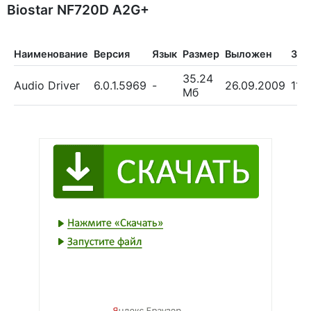
Biostar NF720D A2G+
Наименование
Версия
Язык
Размер
Выложен
Заг
35.24
Audio Driver
6.0.1.5969
-
26.09.2009
113
Мб