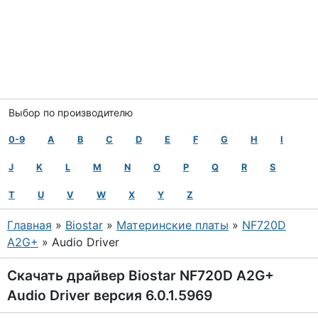
Выбор по производителю
0-9
A
B
C
D
E
F
G
H
I
J
K
L
M
N
O
P
Q
R
S
T
U
V
W
X
Y
Z
Главная
»
Biostar
»
Материнские платы
»
NF720D
A2G+
» Audio Driver
Скачать драйвер Biostar NF720D A2G+
Audio Driver версия 6.0.1.5969