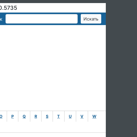
0.5735
к
O
P
Q
R
S
T
U
V
W