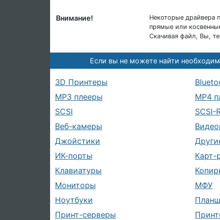
Внимание!
Некоторые драйвера п
прямые или косвенные
Скачивая файл, Вы, т
Если вы не можете найти необходим
3D Принтеры
Blueto
MP3 плееры
MP4 п
SCSI
SCSI-
Веб-камеры
Видео
Джойстики
Други
ИК-порты
Карт-
Клавиатуры
Копир
Мониторы
МФУ
Ноутбуки
План
Принт-серверы
Принт