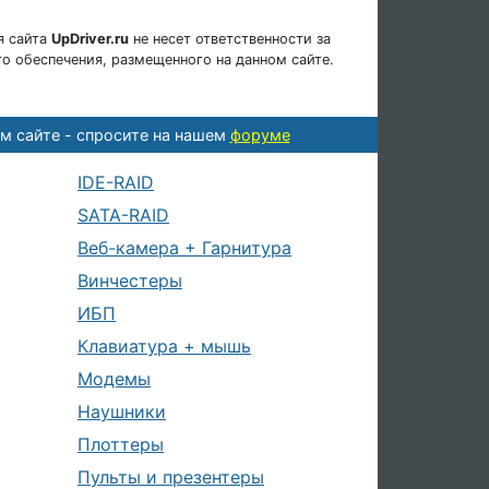
я сайта
UpDriver.ru
не несет ответственности за
о обеспечения, размещенного на данном сайте.
м сайте - спросите на нашем
форуме
IDE-RAID
SATA-RAID
Веб-камера + Гарнитура
Винчестеры
ИБП
Клавиатура + мышь
Модемы
Наушники
Плоттеры
Пульты и презентеры