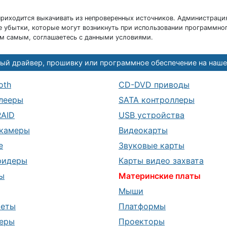
риходится выкачивать из непроверенных источников. Администраци
 убытки, которые могут возникнуть при использовании программног
ем самым, соглашаетесь с данными условиями.
ый драйвер, прошивку или программное обеспечение на наше
oth
CD-DVD приводы
лееры
SATA контроллеры
RAID
USB устройства
камеры
Видеокарты
е
Звуковые карты
ридеры
Карты видео захвата
ы
Материнские платы
Мыши
шеты
Платформы
еры
Проекторы