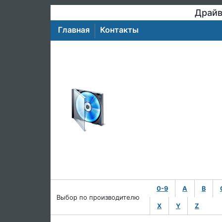
Драйв
Главная
Контакты
0-9
A
B
Выбор по производителю
X
Y
Z