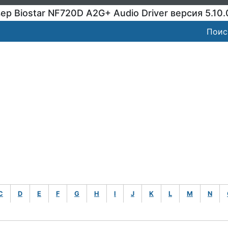
ер Biostar NF720D A2G+ Audio Driver версия 5.10.
Поис
C
D
E
F
G
H
I
J
K
L
M
N