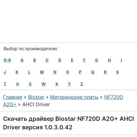
Выбор по производителю
0-9
A
B
C
D
E
F
G
H
I
J
K
L
M
N
O
P
Q
R
S
T
U
V
W
X
Y
Z
Главная
»
Biostar
»
Материнские платы
»
NF720D
A2G+
» AHCI Driver
Скачать драйвер Biostar NF720D A2G+ AHCI
Driver версия 1.0.3.0.42