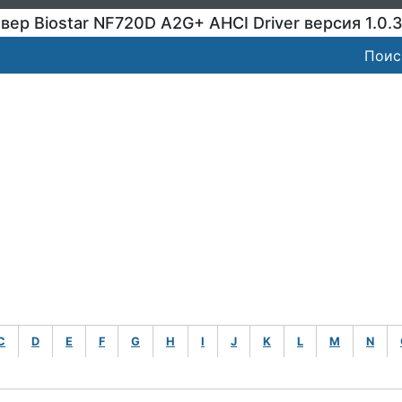
вер Biostar NF720D A2G+ AHCI Driver версия 1.0.3
Поис
C
D
E
F
G
H
I
J
K
L
M
N