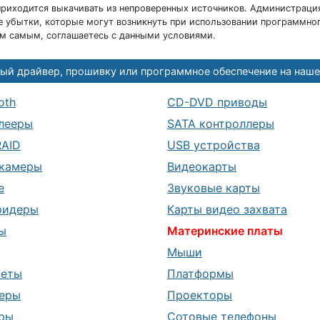
риходится выкачивать из непроверенных источников. Администраци
 убытки, которые могут возникнуть при использовании программног
ем самым, соглашаетесь с данными условиями.
ый драйвер, прошивку или программное обеспечение на наше
oth
CD-DVD приводы
лееры
SATA контроллеры
RAID
USB устройства
камеры
Видеокарты
е
Звуковые карты
ридеры
Карты видео захвата
ы
Материнские платы
Мыши
шеты
Платформы
еры
Проекторы
ры
Сотовые телефоны