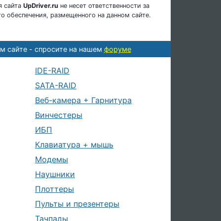
я сайта
UpDriver.ru
не несет ответственности за
о обеспечения, размещенного на данном сайте.
м сайте - спросите на нашем
форуме
IDE-RAID
SATA-RAID
Веб-камера + Гарнитура
Винчестеры
ИБП
Клавиатура + мышь
Модемы
Наушники
Плоттеры
Пульты и презентеры
Тачпады