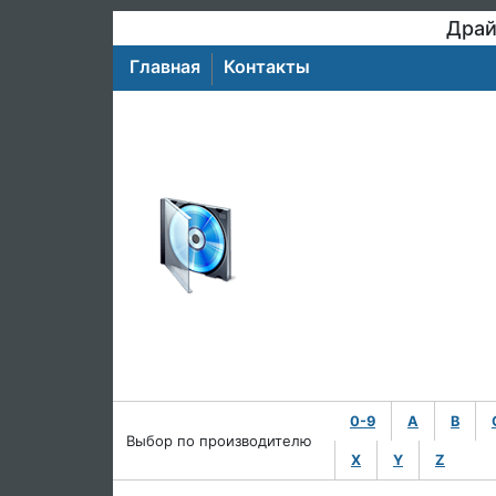
Драй
Главная
Контакты
0-9
A
B
Выбор по производителю
X
Y
Z