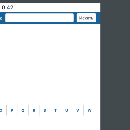
.0.42
к
O
P
Q
R
S
T
U
V
W