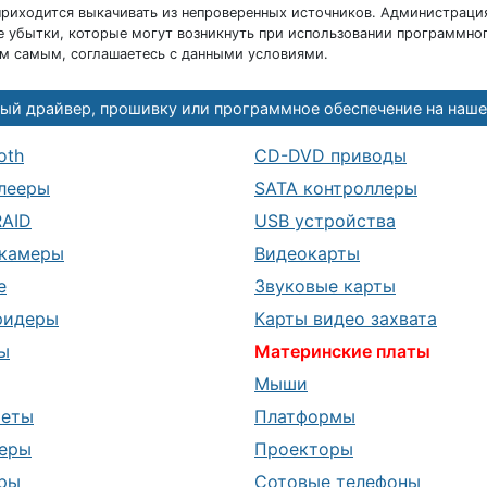
риходится выкачивать из непроверенных источников. Администраци
 убытки, которые могут возникнуть при использовании программног
ем самым, соглашаетесь с данными условиями.
ый драйвер, прошивку или программное обеспечение на наше
oth
CD-DVD приводы
лееры
SATA контроллеры
RAID
USB устройства
камеры
Видеокарты
е
Звуковые карты
ридеры
Карты видео захвата
ы
Материнские платы
Мыши
шеты
Платформы
еры
Проекторы
ры
Сотовые телефоны