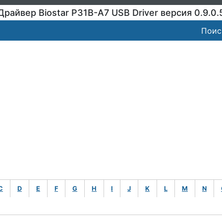
Драйвер Biostar P31B-A7 USB Driver версия 0.9.0.
Поис
C
D
E
F
G
H
I
J
K
L
M
N