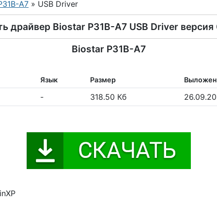
P31B-A7
» USB Driver
ь драйвер Biostar P31B-A7 USB Driver версия 
Biostar P31B-A7
Язык
Размер
Выложен
-
318.50 Кб
26.09.2
inXP