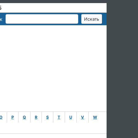
5
к
O
P
Q
R
S
T
U
V
W