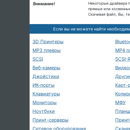
Внимание!
Некоторые драйвера п
прямые или косвенные
Скачивая файл, Вы, т
Если вы не можете найти необходим
3D Принтеры
Blueto
MP3 плееры
MP4 п
SCSI
SCSI-
Веб-камеры
Видео
Джойстики
Други
ИК-порты
Карт-
Клавиатуры
Копир
Мониторы
МФУ
Ноутбуки
План
Принт-серверы
Принт
Сетевое оборудование
Скане