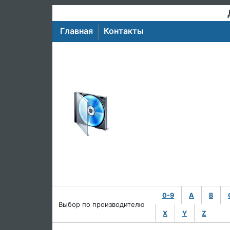
Главная
Контакты
0-9
A
B
Выбор по производителю
X
Y
Z