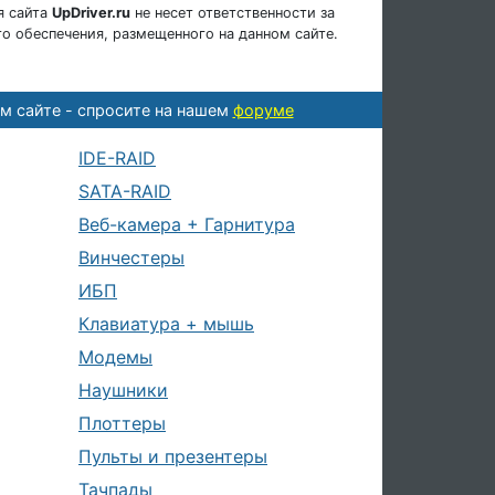
я сайта
UpDriver.ru
не несет ответственности за
о обеспечения, размещенного на данном сайте.
м сайте - спросите на нашем
форуме
IDE-RAID
SATA-RAID
Веб-камера + Гарнитура
Винчестеры
ИБП
Клавиатура + мышь
Модемы
Наушники
Плоттеры
Пульты и презентеры
Тачпады