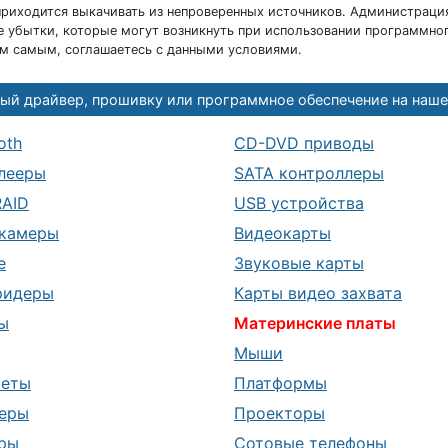
риходится выкачивать из непроверенных источников. Администраци
 убытки, которые могут возникнуть при использовании программног
ем самым, соглашаетесь с данными условиями.
ый драйвер, прошивку или программное обеспечение на наше
oth
CD-DVD приводы
лееры
SATA контроллеры
RAID
USB устройства
камеры
Видеокарты
е
Звуковые карты
ридеры
Карты видео захвата
ы
Материнские платы
Мыши
шеты
Платформы
еры
Проекторы
ры
Сотовые телефоны