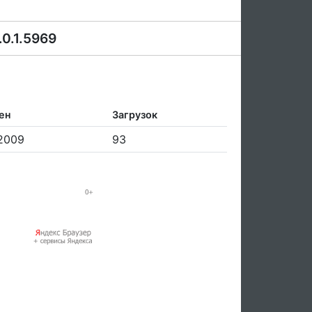
.0.1.5969
ен
Загрузок
.2009
93