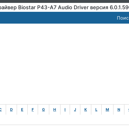
айвер Biostar P43-A7 Audio Driver версия 6.0.1.5
Поис
C
D
E
F
G
H
I
J
K
L
M
N