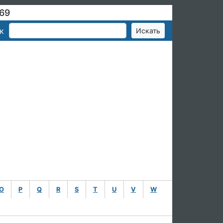
969
к
O
P
Q
R
S
T
U
V
W