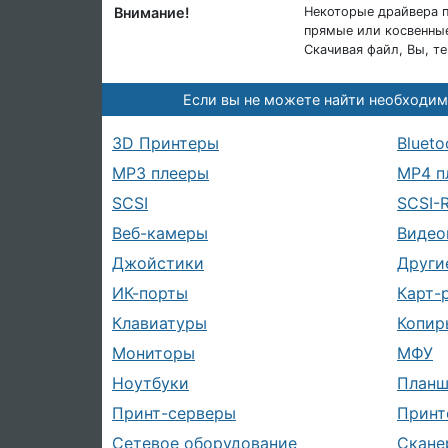
Внимание!
Некоторые драйвера п
прямые или косвенные
Скачивая файл, Вы, т
Если вы не можете найти необходим
3D Принтеры
Blueto
MP3 плееры
MP4 п
SCSI
SCSI-
Веб-камеры
Видео
Джойстики
Други
ИК-порты
Карт-
Клавиатуры
Копир
Мониторы
МФУ
Ноутбуки
План
Принт-серверы
Принт
Сетевое оборудование
Скане