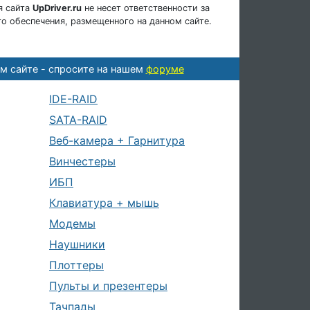
я сайта
UpDriver.ru
не несет ответственности за
о обеспечения, размещенного на данном сайте.
м сайте - спросите на нашем
форуме
IDE-RAID
SATA-RAID
Веб-камера + Гарнитура
Винчестеры
ИБП
Клавиатура + мышь
Модемы
Наушники
Плоттеры
Пульты и презентеры
Тачпады