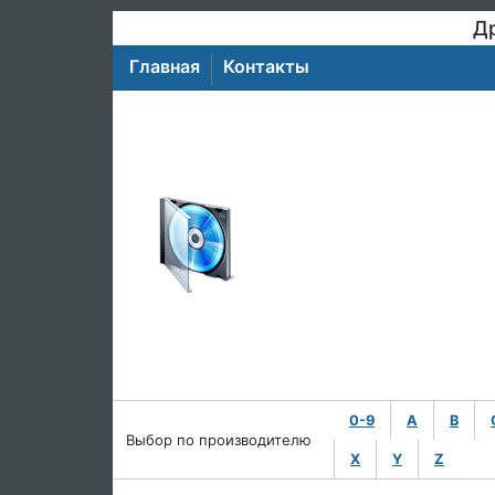
Др
Главная
Контакты
0-9
A
B
Выбор по производителю
X
Y
Z