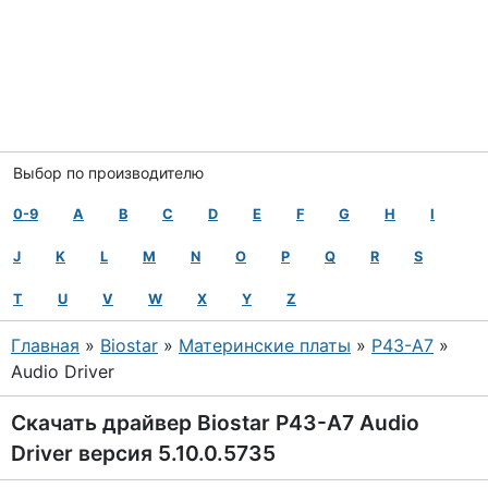
Выбор по производителю
0-9
A
B
C
D
E
F
G
H
I
J
K
L
M
N
O
P
Q
R
S
T
U
V
W
X
Y
Z
Главная
»
Biostar
»
Материнские платы
»
P43-A7
»
Audio Driver
Скачать драйвер Biostar P43-A7 Audio
Driver версия 5.10.0.5735