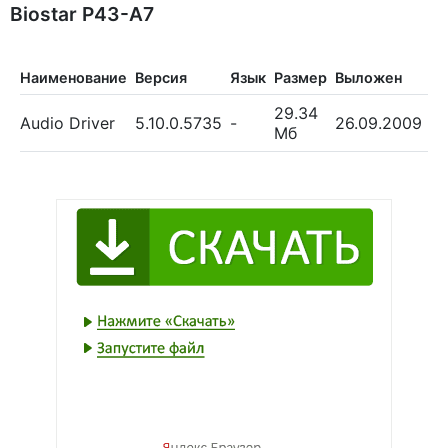
Biostar P43-A7
Наименование
Версия
Язык
Размер
Выложен
За
29.34
Audio Driver
5.10.0.5735
-
26.09.2009
3
Мб