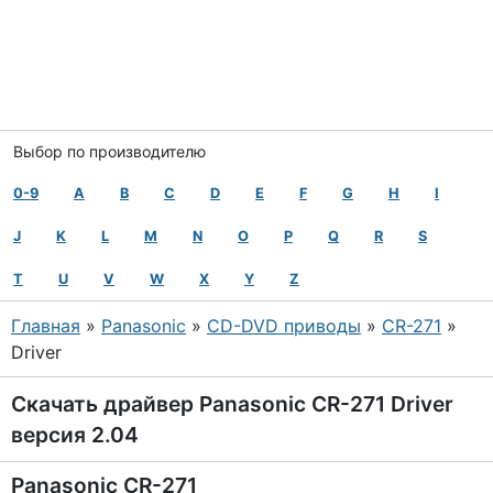
Выбор по производителю
0-9
A
B
C
D
E
F
G
H
I
J
K
L
M
N
O
P
Q
R
S
T
U
V
W
X
Y
Z
Главная
»
Panasonic
»
CD-DVD приводы
»
CR-271
»
Driver
Скачать драйвер Panasonic CR-271 Driver
версия 2.04
Panasonic CR-271