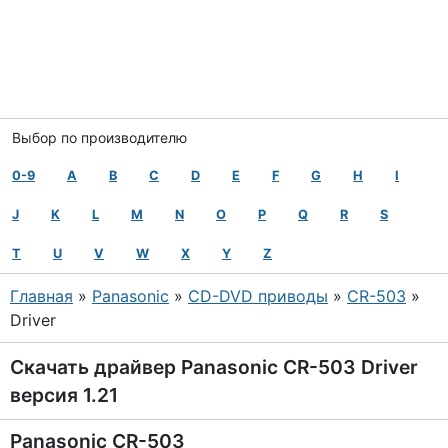
Выбор по производителю
0-9
A
B
C
D
E
F
G
H
I
J
K
L
M
N
O
P
Q
R
S
T
U
V
W
X
Y
Z
Главная
»
Panasonic
»
CD-DVD приводы
»
CR-503
»
Driver
Скачать драйвер Panasonic CR-503 Driver
версия 1.21
Panasonic CR-503