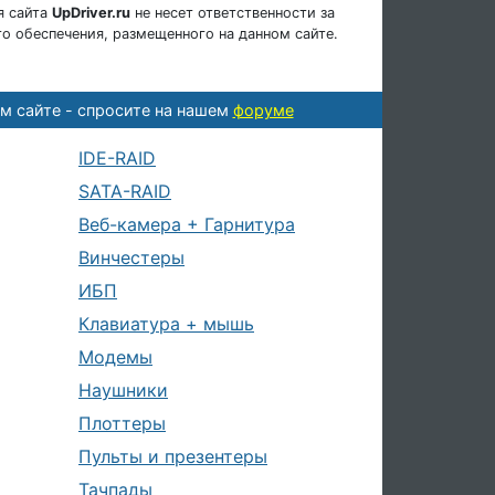
я сайта
UpDriver.ru
не несет ответственности за
о обеспечения, размещенного на данном сайте.
м сайте - спросите на нашем
форуме
IDE-RAID
SATA-RAID
Веб-камера + Гарнитура
Винчестеры
ИБП
Клавиатура + мышь
Модемы
Наушники
Плоттеры
Пульты и презентеры
Тачпады