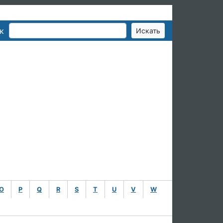
к
O
P
Q
R
S
T
U
V
W