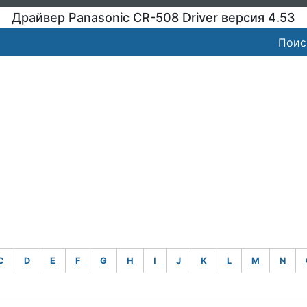
Драйвер Panasonic CR-508 Driver версия 4.53
Поис
C
D
E
F
G
H
I
J
K
L
M
N