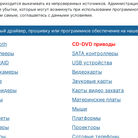
риходится выкачивать из непроверенных источников. Администраци
 убытки, которые могут возникнуть при использовании программног
ем самым, соглашаетесь с данными условиями.
ый драйвер, прошивку или программное обеспечение на наше
oth
CD-DVD приводы
лееры
SATA контроллеры
RAID
USB устройства
камеры
Видеокарты
е
Звуковые карты
ридеры
Карты видео захвата
ы
Материнские платы
Мыши
шеты
Платформы
еры
Проекторы
ры
Сотовые телефоны