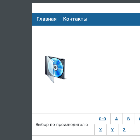
Главная
Контакты
0-9
A
B
Выбор по производителю
X
Y
Z