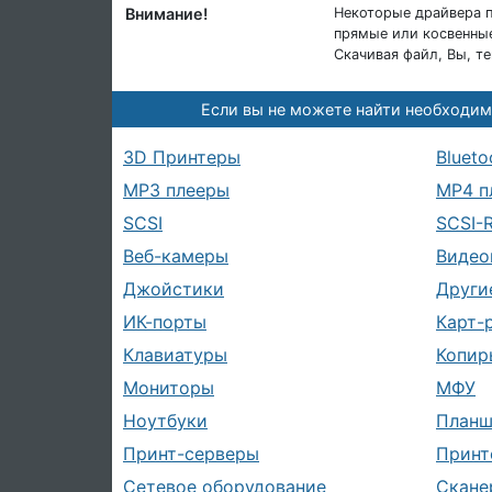
Внимание!
Некоторые драйвера п
прямые или косвенные
Скачивая файл, Вы, т
Если вы не можете найти необходим
3D Принтеры
Blueto
MP3 плееры
MP4 п
SCSI
SCSI-
Веб-камеры
Видео
Джойстики
Други
ИК-порты
Карт-
Клавиатуры
Копир
Мониторы
МФУ
Ноутбуки
План
Принт-серверы
Принт
Сетевое оборудование
Скане