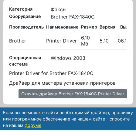
Категория
Факсы
Оборудование
Brother FAX-1840C
Производитель
Наименование
Размер
Версия
Вылож
6.10
Brother
Printer Driver
5.10
06.10.2
Мб
Операционная
Windows 2003
система
Printer Driver for Brother FAX-1840C
Драйвер для мастера установки принтеров
Скачать драйвер Brother FAX-1840C Printer Driver
Если вы не можете найти необходимый драйвер, прошивку
или программное обеспечение на нашем сайте - спросите
на нашем
форуме