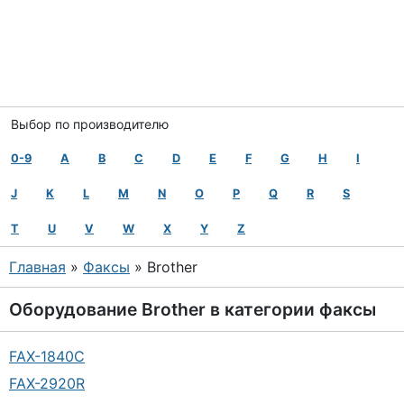
Выбор по производителю
0-9
A
B
C
D
E
F
G
H
I
J
K
L
M
N
O
P
Q
R
S
T
U
V
W
X
Y
Z
Главная
»
Факсы
» Brother
Оборудование
Brother
в категории
факсы
FAX-1840C
FAX-2920R