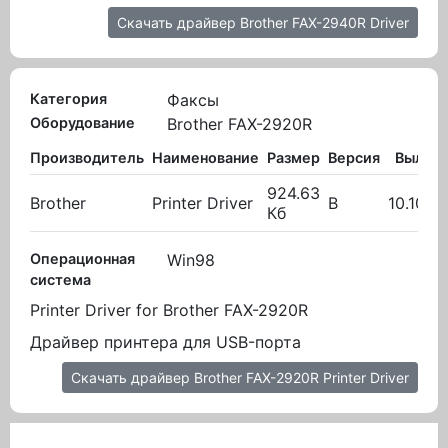
Скачать драйвер Brother FAX-2940R Driver
Категория
Факсы
Оборудование
Brother FAX-2920R
Производитель
Наименование
Размер
Версия
Вылож
924.63
Brother
Printer Driver
B
10.10.2
Кб
Операционная
Win98
система
Printer Driver for Brother FAX-2920R
Драйвер принтера для USB-порта
Скачать драйвер Brother FAX-2920R Printer Driver