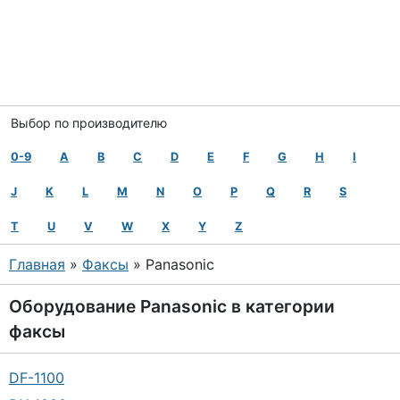
Выбор по производителю
0-9
A
B
C
D
E
F
G
H
I
J
K
L
M
N
O
P
Q
R
S
T
U
V
W
X
Y
Z
Главная
»
Факсы
» Panasonic
Оборудование
Panasonic
в категории
факсы
DF-1100