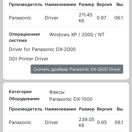
Производитель
Наименование
Размер
Версия
Вылож
211.45
Panasonic
Driver
0.97
06.12.2
Кб
Операционная
Windows XP / 2000 / NT
система
Driver for Panasonic DX-2000
GDI Printer Driver
Скачать драйвер Panasonic DX-2000 Driver
Категория
Факсы
Оборудование
Panasonic DX-1000
Производитель
Наименование
Размер
Версия
Вылож
239.05
Panasonic
Driver
0.95
06.12.2
Кб