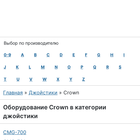
Выбор по производителю
0-9
A
B
C
D
E
F
G
H
I
J
K
L
M
N
O
P
Q
R
S
T
U
V
W
X
Y
Z
Главная
»
Джойстики
» Crown
Оборудование
Crown
в категории
джойстики
CMG-700