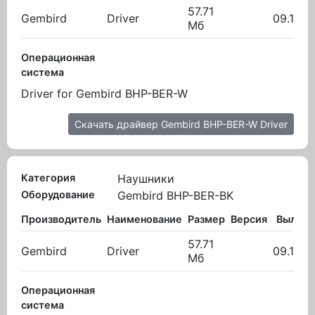
57.71
Gembird
Driver
09.11.2
Мб
Операционная
система
Driver for Gembird BHP-BER-W
Скачать драйвер Gembird BHP-BER-W Driver
Категория
Наушники
Оборудование
Gembird BHP-BER-BK
Производитель
Наименование
Размер
Версия
Вылож
57.71
Gembird
Driver
09.11.2
Мб
Операционная
система