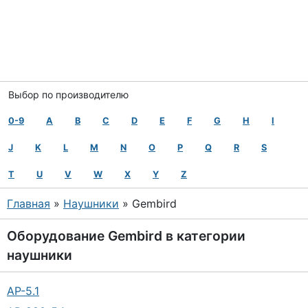
Выбор по производителю
0-9
A
B
C
D
E
F
G
H
I
J
K
L
M
N
O
P
Q
R
S
T
U
V
W
X
Y
Z
Главная
»
Наушники
» Gembird
Оборудование
Gembird
в категории
наушники
AP-5.1