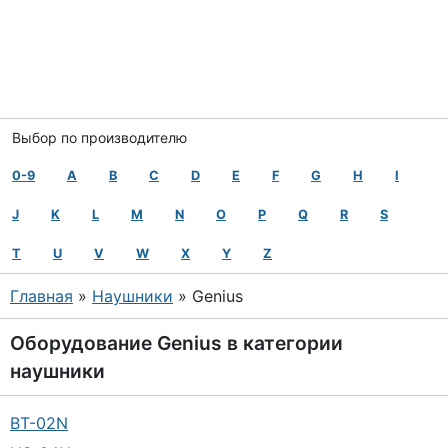
Выбор по производителю
0-9
A
B
C
D
E
F
G
H
I
J
K
L
M
N
O
P
Q
R
S
T
U
V
W
X
Y
Z
Главная
»
Наушники
» Genius
Оборудование
Genius
в категории
наушники
BT-02N