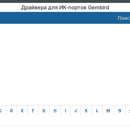
Драйвера для ИК-портов Gembird
Поис
C
D
E
F
G
H
I
J
K
L
M
N