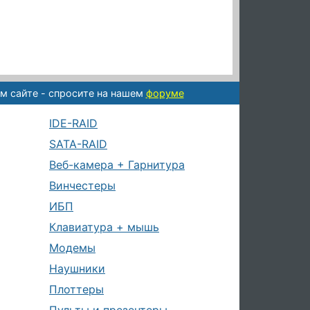
м сайте - спросите на нашем
форуме
IDE-RAID
SATA-RAID
Веб-камера + Гарнитура
Винчестеры
ИБП
Клавиатура + мышь
Модемы
Наушники
Плоттеры