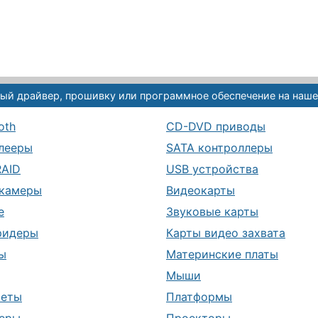
ый драйвер, прошивку или программное обеспечение на наше
oth
CD-DVD приводы
лееры
SATA контроллеры
RAID
USB устройства
камеры
Видеокарты
е
Звуковые карты
ридеры
Карты видео захвата
ы
Материнские платы
Мыши
шеты
Платформы