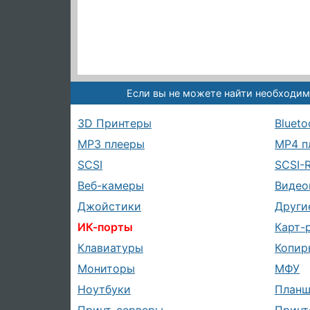
Если вы не можете найти необходим
3D Принтеры
Blueto
MP3 плееры
MP4 п
SCSI
SCSI-
Веб-камеры
Видео
Джойстики
Други
ИК-порты
Карт-
Клавиатуры
Копир
Мониторы
МФУ
Ноутбуки
План