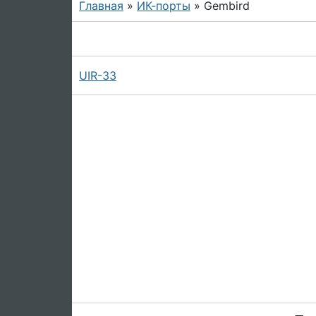
Главная
»
ИК-порты
» Gembird
UIR-33