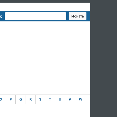
к
O
P
Q
R
S
T
U
V
W