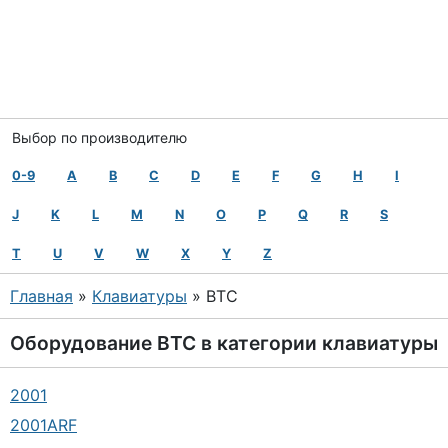
Выбор по производителю
0-9
A
B
C
D
E
F
G
H
I
J
K
L
M
N
O
P
Q
R
S
T
U
V
W
X
Y
Z
Главная
»
Клавиатуры
» BTC
Оборудование
BTC
в категории
клавиатуры
2001
2001ARF