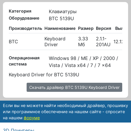
Категория
Клавиатуры
Оборудование
BTC 5139U
Производитель
Наименование
Размер
Версия
Вылож
Keyboard
3.33
2.1.1-
BTC
12.12.2
Driver
Мб
201AU
Операционная
Windows 98 / ME / XP / 2000 /
система
Vista / Vista x64 / 7 / 7 x64
Keyboard Driver for BTC 5139U
Скачать драйвер BTC 5139U Keyboard Driver
Если вы не можете найти необходимый драйвер, прошивку
или программное обеспечение на нашем сайте - спросите
на нашем
форуме
3D Принтеры