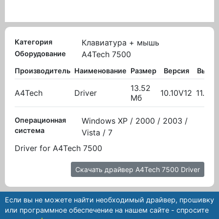
Категория
Клавиатура + мышь
Оборудование
A4Tech 7500
Производитель
Наименование
Размер
Версия
Выло
13.52
A4Tech
Driver
10.10V12
11.11.
Мб
Операционная
Windows XP / 2000 / 2003 /
система
Vista / 7
Driver for A4Tech 7500
Скачать драйвер A4Tech 7500 Driver
Если вы не можете найти необходимый драйвер, прошивку
или программное обеспечение на нашем сайте - спросите