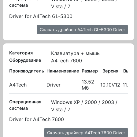
система
Vista / 7
Driver for A4Tech GL-5300
Скачать драйвер A4Tech GL-5300 Driver
Категория
Клавиатура + мышь
Оборудование
A4Tech 7600
Производитель
Наименование
Размер
Версия
Выло
13.52
A4Tech
Driver
10.10V12
11.11.
Мб
Операционная
Windows XP / 2000 / 2003 /
система
Vista / 7
Driver for A4Tech 7600
Скачать драйвер A4Tech 7600 Driver