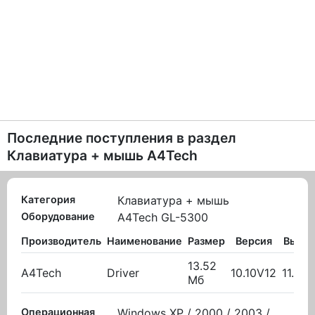
Последние поступления в раздел
Клавиатура + мышь A4Tech
Категория
Клавиатура + мышь
Оборудование
A4Tech GL-5300
Производитель
Наименование
Размер
Версия
Выло
13.52
A4Tech
Driver
10.10V12
11.11.
Мб
Операционная
Windows XP / 2000 / 2003 /