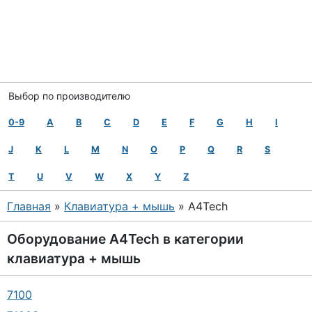
Выбор по производителю
0-9
A
B
C
D
E
F
G
H
I
J
K
L
M
N
O
P
Q
R
S
T
U
V
W
X
Y
Z
Главная
»
Клавиатура + мышь
» A4Tech
Оборудование
A4Tech
в категории
клавиатура + мышь
7100