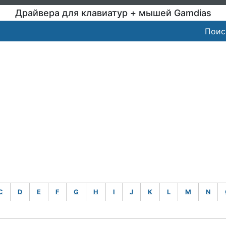
Драйвера для клавиатур + мышей Gamdias
Поис
C
D
E
F
G
H
I
J
K
L
M
N