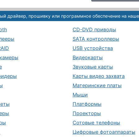
ый драйвер, прошивку или программное обеспечение на наше
oth
CD-DVD приводы
лееры
SATA контроллеры
RAID
USB устройства
камеры
Видеокарты
е
Звуковые карты
ридеры
Карты видео захвата
ы
Материнские платы
Мыши
шеты
Платформы
еры
Проекторы
ры
Сотовые телефоны
ы
Цифровые фотоаппараты