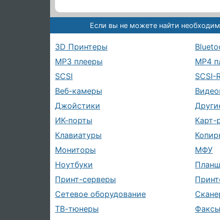
Если вы не можете найти необходим
3D Принтеры
Blueto
MP3 плееры
MP4 п
SCSI
SCSI-
Веб-камеры
Видео
Джойстики
Други
ИК-порты
Карт-
Клавиатуры
Копир
Мониторы
МФУ
Ноутбуки
План
Принт-серверы
Принт
Сетевое оборудование
Скане
ТВ-тюнеры
Факс