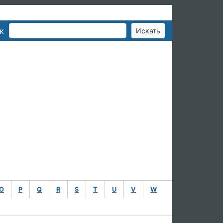
к
O
P
Q
R
S
T
U
V
W