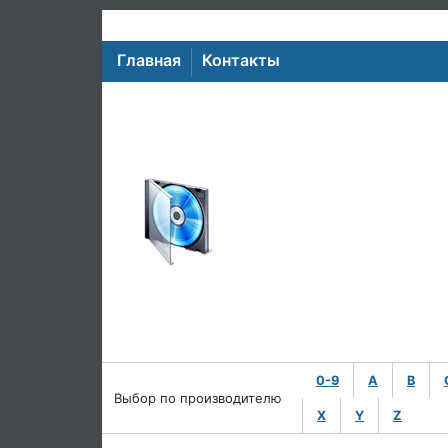
Главная
Контакты
0-9
A
B
Выбор по производителю
X
Y
Z