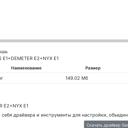
ышь
S E1+DEMETER E2+NYX E1
Наименование
Размер
er
149.02 Мб
R E2+NYX E1
 себя драйвера и инструменты для настройки, объедин
Скачать драйвер Ga