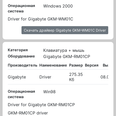
Операционная
Windows 2000
система
Driver for Gigabyte GKM-WM01C
Скачать драйвер Gigabyte GKM-WM01C Driver
Категория
Клавиатура + мышь
Оборудование
Gigabyte GKM-RM01CP
Производитель
Наименование
Размер
Версия
Вылож
275.35
Gigabyte
Driver
08.02.2
Кб
Операционная
Win98
система
Driver for Gigabyte GKM-RM01CP
GKM-RM01CP driver