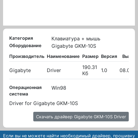
Категория
Клавиатура + мышь
Оборудование
Gigabyte GKM-10S
Производитель
Наименование
Размер
Версия
Вылож
190.31
Gigabyte
Driver
1.0
08.02.2
Кб
Операционная
Win98
система
Driver for Gigabyte GKM-10S
Скачать драйвер Gigabyte GKM-10S Driver
Если вы не можете найти необходимый драйвер, прошивку