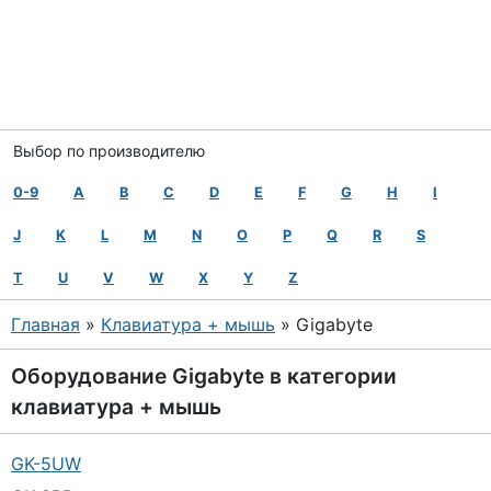
Выбор по производителю
0-9
A
B
C
D
E
F
G
H
I
J
K
L
M
N
O
P
Q
R
S
T
U
V
W
X
Y
Z
Главная
»
Клавиатура + мышь
» Gigabyte
Оборудование
Gigabyte
в категории
клавиатура + мышь
GK-5UW