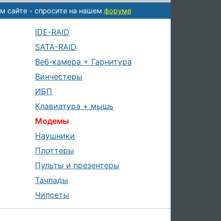
м сайте - спросите на нашем
форуме
IDE-RAID
SATA-RAID
Веб-камера + Гарнитура
Винчестеры
ИБП
Клавиатура + мышь
Модемы
Наушники
Плоттеры
Пульты и презентеры
Тачпады
Чипсеты