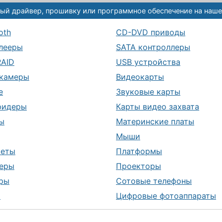
ый драйвер, прошивку или программное обеспечение на наше
oth
CD-DVD приводы
лееры
SATA контроллеры
RAID
USB устройства
камеры
Видеокарты
е
Звуковые карты
ридеры
Карты видео захвата
ы
Материнские платы
Мыши
шеты
Платформы
еры
Проекторы
ры
Сотовые телефоны
ы
Цифровые фотоаппараты