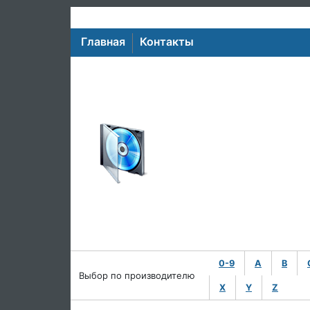
Главная
Контакты
0-9
A
B
Выбор по производителю
X
Y
Z