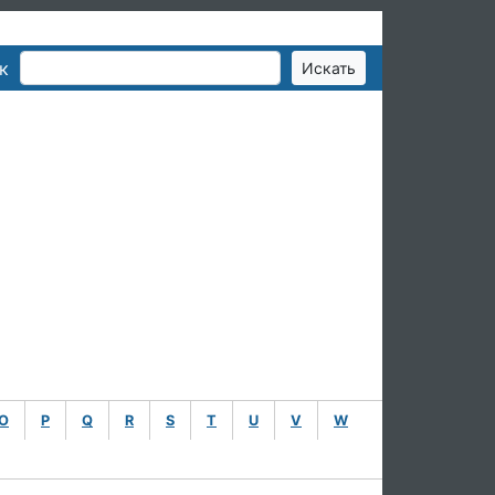
к
O
P
Q
R
S
T
U
V
W