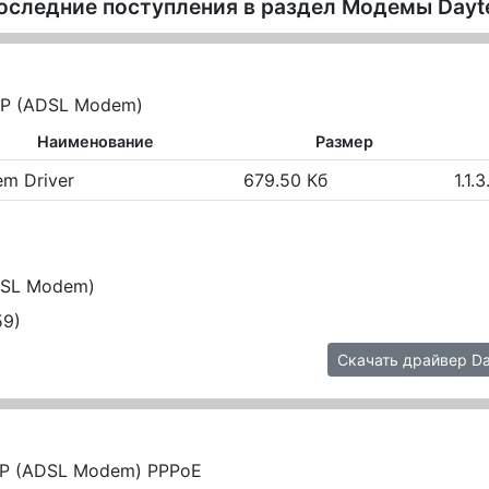
оследние поступления в раздел
Модемы Dayt
P (ADSL Modem)
Наименование
Размер
m Driver
679.50 Кб
1.1.
DSL Modem)
59)
Скачать драйвер D
P (ADSL Modem) PPPoE