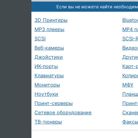
Если вы не можете найти необходим
3D Принтеры
Blueto
MP3 плееры
MP4 п
SCSI
SCSI-
Веб-камеры
Видео
Джойстики
Други
ИК-порты
Карт-
Клавиатуры
Копир
Мониторы
МФУ
Ноутбуки
План
Принт-серверы
Принт
Сетевое оборудование
Скане
ТВ-тюнеры
Факс