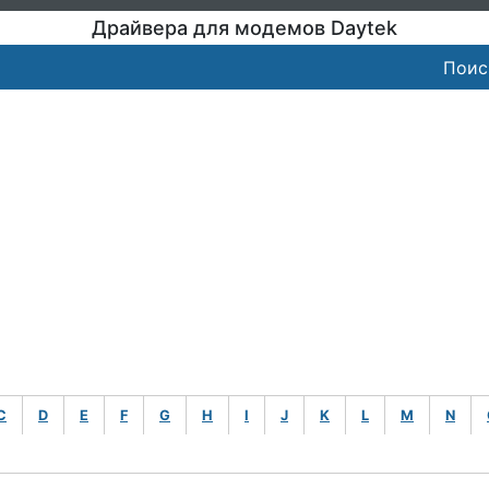
Драйвера для модемов Daytek
Поис
C
D
E
F
G
H
I
J
K
L
M
N