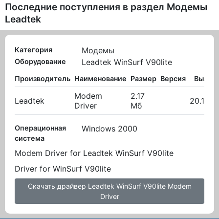
Последние поступления в раздел
Модемы
Leadtek
Категория
Модемы
Оборудование
Leadtek WinSurf V90lite
Производитель
Наименование
Размер
Версия
Вылож
Modem
2.17
Leadtek
20.10.2
Driver
Мб
Операционная
Windows 2000
система
Modem Driver for Leadtek WinSurf V90lite
Driver for WinSurf V90lite
Скачать драйвер Leadtek WinSurf V90lite Modem
Driver