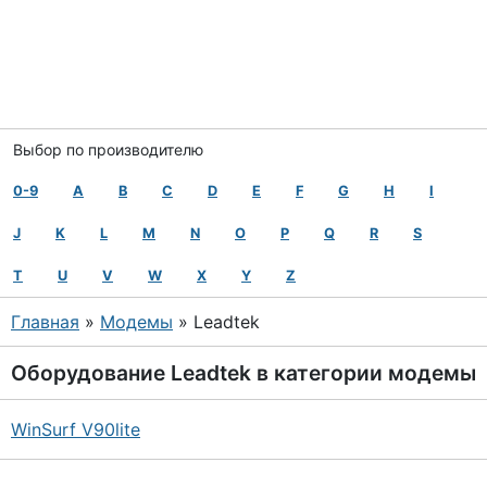
Выбор по производителю
0-9
A
B
C
D
E
F
G
H
I
J
K
L
M
N
O
P
Q
R
S
T
U
V
W
X
Y
Z
Главная
»
Модемы
» Leadtek
Оборудование
Leadtek
в категории
модемы
WinSurf V90lite